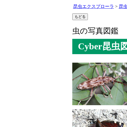
昆虫エクスプローラ
>
昆
虫の写真図鑑
Cyber昆