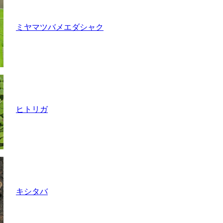
ミヤマツバメエダシャク
ヒトリガ
キシタバ