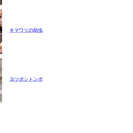
キマワリの幼虫
ヨツボシトンボ