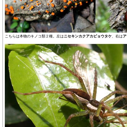
こちらは本物のキノコ類２種。左は
ニセキンカクアカビョウタケ
、右は
ア