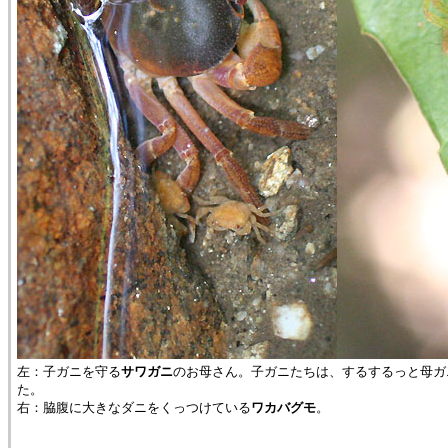
左：子ガニを守る
サワガニ
のお母さん。子ガニたちは、するするっと母ガ
た。
右：脇腹に大きなダニをくっつけている
ワカバグモ
。