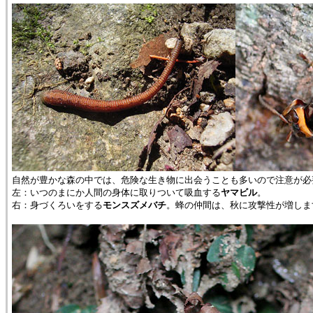
自然が豊かな森の中では、危険な生き物に出会うことも多いので注意が必
左：いつのまにか人間の身体に取りついて吸血する
ヤマビル
。
右：身づくろいをする
モンスズメバチ
。蜂の仲間は、秋に攻撃性が増しま