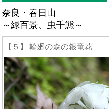
奈良・春日山
～緑百景、虫千態～
【５】 輪廻の森の銀竜花