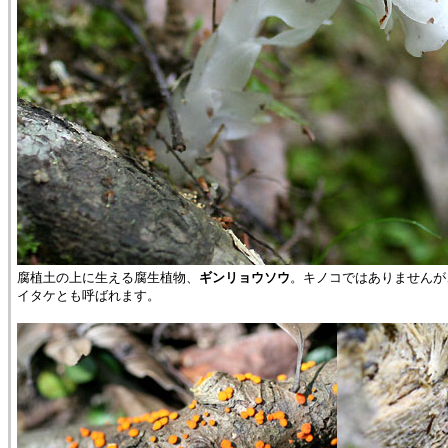
腐植土の上に生える腐生植物、
ギンリョウソウ
。キノコではありませんが
イタケとも呼ばれます。