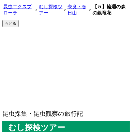
昆虫エクスプ
むし探検ツ
奈良・春
【５】輪廻の森
>
>
>
ローラ
アー
日山
の銀竜花
昆虫採集・昆虫観察の旅行記
むし探検ツアー