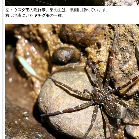
左：
ウズグモ
の隠れ帯。巣の主は、裏側に隠れています。
右：地表にいた
ヤチグモ
の一種。