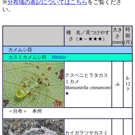
※
分布域の表記についてはこちら
をご覧くださ
い。
時
大き
種 名／見つけやす
期
さ
さ（★～★★★）
(mm)
(月)
カメムシ目
カスミカメムシ科
Miridae
クスベニヒラタカス
8-
ミカメ
12
-4-
Mansoniella cinnamomi
？
★
＜分布＞ 本州
カイガラツヤカスミ