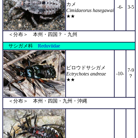
カメ
-6-
3-5
Cimidaeorus hasegawai
★★
＜分布＞ 本州・四国？・九州
サシガメ科
Reduviidae
ビロウドサシガメ
7-9
-10-
Ectrychotes andreae
？
★★
＜分布＞ 本州・四国・九州・沖縄