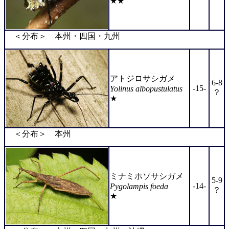
★★
＜分布＞ 本州・四国・九州
アトジロサシガメ
6-8
-15-
Yolinus albopustulatus
？
★
＜分布＞ 本州
ミナミホソサシガメ
5-9
-14-
Pygolampis foeda
？
★