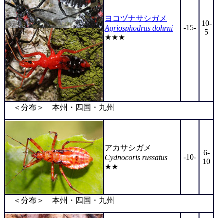
ヨコヅナサシガメ
10-
-15-
Agriosphodrus dohrni
5
★★★
＜分布＞ 本州・四国・九州
アカサシガメ
6-
-10-
Cydnocoris russatus
10
★★
＜分布＞ 本州・四国・九州