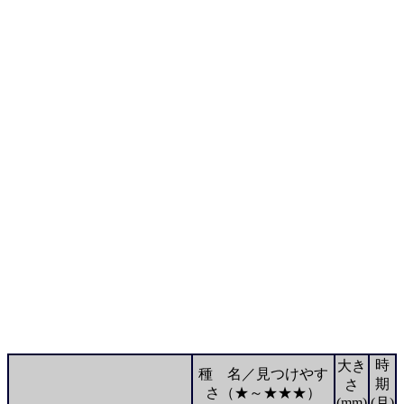
時
大き
種 名／見つけやす
期
さ
さ（★～★★★）
(mm)
(月)