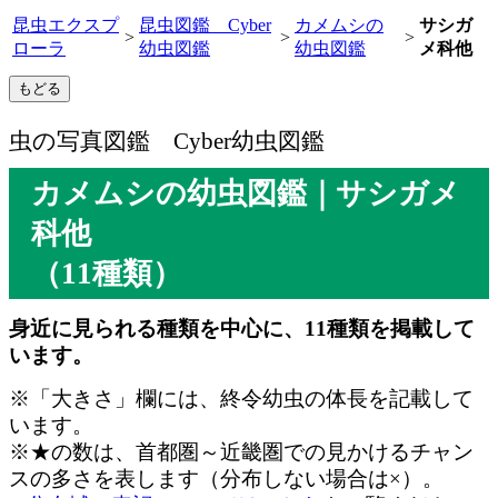
昆虫エクスプ
昆虫図鑑 Cyber
カメムシの
サシガ
>
>
>
ローラ
幼虫図鑑
幼虫図鑑
メ科他
虫の写真図鑑 Cyber幼虫図鑑
カメムシの幼虫図鑑｜サシガメ
科他
（11種類）
身近に見られる種類を中心に、11種類を掲載して
います。
※「大きさ」欄には、終令幼虫の体長を記載して
います。
※★の数は、首都圏～近畿圏での見かけるチャン
スの多さを表します（分布しない場合は×）。