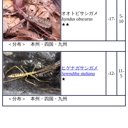
オオトビサシガメ
5-
-17-
Isyndus obscurus
10
★★
＜分布＞ 本州・四国・九州
ヒゲナガサシガメ
11-
-12-
Serendiba staliana
5
★
＜分布＞ 本州・四国・九州