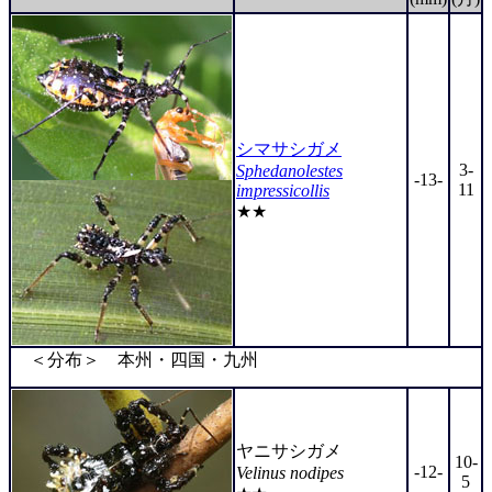
シマサシガメ
3-
Sphedanolestes
-13-
11
impressicollis
★★
＜分布＞ 本州・四国・九州
ヤニサシガメ
10-
-12-
Velinus nodipes
5