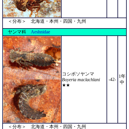
＜分布＞ 北海道・本州・四国・九州
ヤンマ科
Aeshnidae
コシボソヤンマ
1年
-42-
Boyeria maclachlani
中
★★
＜分布＞ 北海道・本州・四国・九州