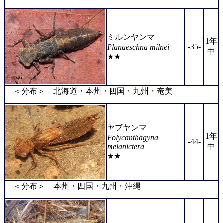
ミルンヤンマ
1年
-35-
Planaeschna milnei
中
★★
＜分布＞ 北海道・本州・四国・九州・奄美
ヤブヤンマ
1年
Polycanthagyna
-44-
melanictera
中
★★
＜分布＞ 本州・四国・九州・沖縄