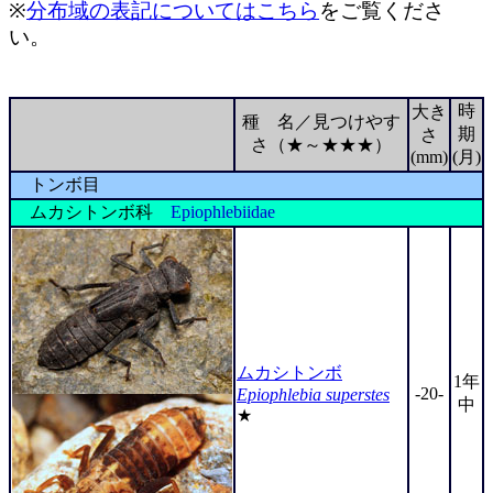
※
分布域の表記についてはこちら
をご覧くださ
い。
時
大き
種 名／見つけやす
期
さ
さ（★～★★★）
(mm)
(月)
トンボ目
ムカシトンボ科
Epiophlebiidae
ムカシトンボ
1年
-20-
Epiophlebia superstes
中
★