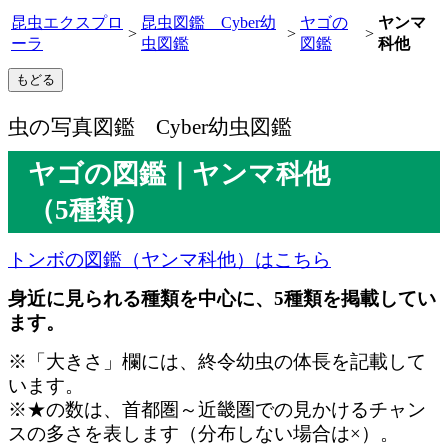
昆虫エクスプロ
昆虫図鑑 Cyber幼
ヤゴの
ヤンマ
>
>
>
ーラ
虫図鑑
図鑑
科他
虫の写真図鑑 Cyber幼虫図鑑
ヤゴの図鑑｜ヤンマ科他
（5種類）
トンボの図鑑（ヤンマ科他）はこちら
身近に見られる種類を中心に、5種類を掲載してい
ます。
※「大きさ」欄には、終令幼虫の体長を記載して
います。
※★の数は、首都圏～近畿圏での見かけるチャン
スの多さを表します（分布しない場合は×）。