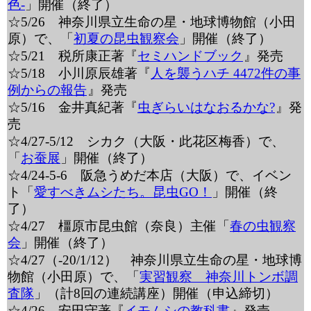
色-
」開催（終了）
☆5/26 神奈川県立生命の星・地球博物館（小田
原）で、「
初夏の昆虫観察会
」開催（終了）
☆5/21 税所康正著『
セミハンドブック
』発売
☆5/18 小川原辰雄著『
人を襲うハチ 4472件の事
例からの報告
』発売
☆5/16 金井真紀著『
虫ぎらいはなおるかな?
』発
売
☆4/27-5/12 シカク（大阪・此花区梅香）で、
「
お蚕展
」開催（終了）
☆4/24-5-6 阪急うめだ本店（大阪）で、イベン
ト「
愛すべきムシたち。昆虫GO！
」開催（終
了）
☆4/27 橿原市昆虫館（奈良）主催「
春の虫観察
会
」開催（終了）
☆4/27（-20/1/12） 神奈川県立生命の星・地球博
物館（小田原）で、「
実習観察 神奈川トンボ調
査隊
」（計8回の連続講座）開催（申込締切）
☆4/26 安田守著『
イモムシの教科書
』発売