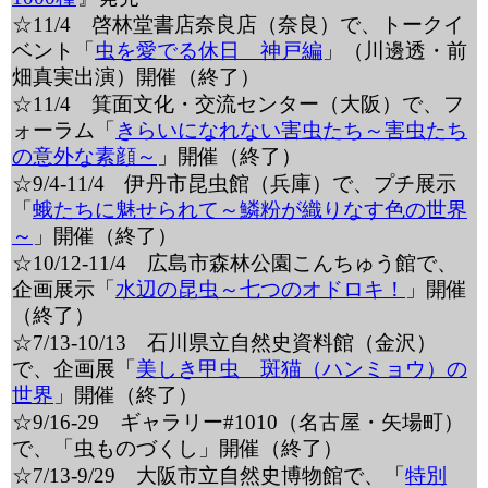
☆11/4 啓林堂書店奈良店（奈良）で、トークイ
ベント「
虫を愛でる休日 神戸編
」（川邊透・前
畑真実出演）開催（終了）
☆11/4 箕面文化・交流センター（大阪）で、フ
ォーラム「
きらいになれない害虫たち～害虫たち
の意外な素顔～
」開催（終了）
☆9/4-11/4 伊丹市昆虫館（兵庫）で、プチ展示
「
蛾たちに魅せられて～鱗粉が織りなす色の世界
～
」開催（終了）
☆10/12-11/4 広島市森林公園こんちゅう館で、
企画展示「
水辺の昆虫～七つのオドロキ！
」開催
（終了）
☆7/13-10/13 石川県立自然史資料館（金沢）
で、企画展「
美しき甲虫 斑猫（ハンミョウ）の
世界
」開催（終了）
☆9/16-29 ギャラリー#1010（名古屋・矢場町）
で、「虫ものづくし」開催（終了）
☆7/13-9/29 大阪市立自然史博物館で、「
特別