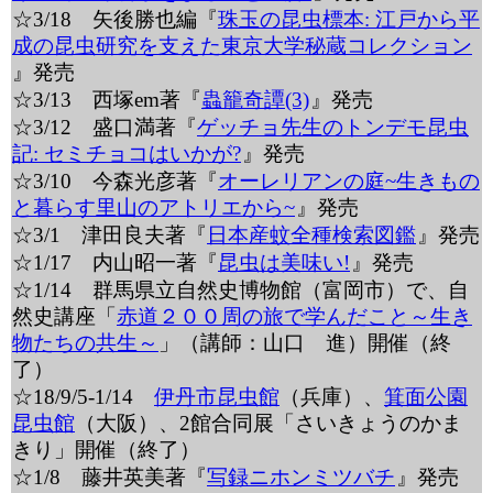
☆3/18 矢後勝也編『
珠玉の昆虫標本: 江戸から平
成の昆虫研究を支えた東京大学秘蔵コレクション
』発売
☆3/13 西塚em著『
蟲籠奇譚(3)
』発売
☆3/12 盛口満著『
ゲッチョ先生のトンデモ昆虫
記: セミチョコはいかが?
』発売
☆3/10 今森光彦著『
オーレリアンの庭~生きもの
と暮らす里山のアトリエから~
』発売
☆3/1 津田良夫著『
日本産蚊全種検索図鑑
』発売
☆1/17 内山昭一著『
昆虫は美味い!
』発売
☆1/14 群馬県立自然史博物館（富岡市）で、自
然史講座「
赤道２００周の旅で学んだこと～生き
物たちの共生～
」（講師：山口 進）開催（終
了）
☆18/9/5-1/14
伊丹市昆虫館
（兵庫）、
箕面公園
昆虫館
（大阪）、2館合同展「さいきょうのかま
きり」開催（終了）
☆1/8 藤井英美著『
写録ニホンミツバチ
』発売