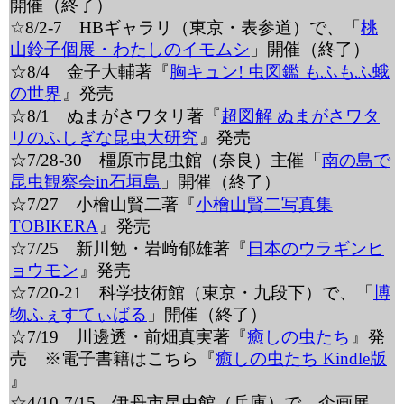
開催（終了）
☆8/2-7 HBギャラリ（東京・表参道）で、「
桃
山鈴子個展・わたしのイモムシ
」開催（終了）
☆8/4 金子大輔著『
胸キュン! 虫図鑑 もふもふ蛾
の世界
』発売
☆8/1 ぬまがさワタリ著『
超図解 ぬまがさワタ
リのふしぎな昆虫大研究
』発売
☆7/28-30 橿原市昆虫館（奈良）主催「
南の島で
昆虫観察会in石垣島
」開催（終了）
☆7/27 小檜山賢二著『
小檜山賢二写真集
TOBIKERA
』発売
☆7/25 新川勉・岩﨑郁雄著『
日本のウラギンヒ
ョウモン
』発売
☆7/20-21 科学技術館（東京・九段下）で、「
博
物ふぇすてぃばる
」開催（終了）
☆7/19 川邊透・前畑真実著『
癒しの虫たち
』発
売 ※電子書籍はこちら『
癒しの虫たち Kindle版
』
☆4/10-7/15 伊丹市昆虫館（兵庫）で、企画展