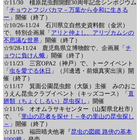
☆11/30 橿原昆虫館開館30周年記念シンポジウム
「
チョウとフジバカマ－万葉から令和に生きる
ー
」開催（終了）
☆10/26-11/24 石川県立自然史資料館（金沢）
で、特別企画展「
アリと仲よし、アリヅカムシの
不思議な世界
」開催（終了）
☆9/28-11/24 鹿児島県立博物館で、企画展「
チ
ョウに負けん蛾
」開催（終了）
☆11/23 三宮OPA2（神戸）で、トークイベント
「
虫を愛でる休日
」（川邊透・前畑真実出演）開
催（終了）
☆11/17 箕面公園昆虫館（大阪）主催 みのおこ
うえん昆虫クラブイベント（キッズコース）「
直
翅類（ちょくしるい）昆虫探し
」開催
☆11/16 オオムラサキセンター（山梨県北杜市）
で、「
里山の忍者を探せ！～冬の里山の昆虫探し
～
」開催（終了）
☆11/15 福田晴夫他著『
昆虫の図鑑 路傍の基本
1000種
』発売