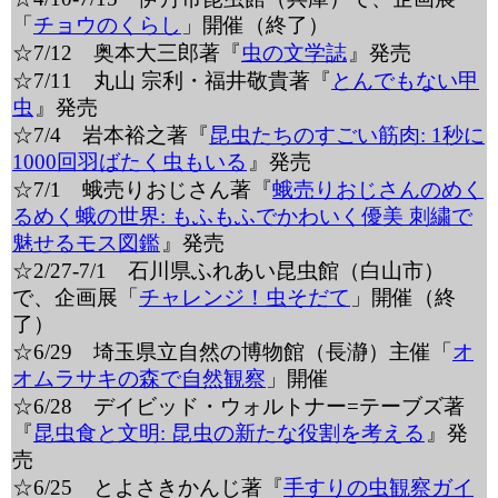
「
チョウのくらし
」開催（終了）
☆7/12 奥本大三郎著『
虫の文学誌
』発売
☆7/11 丸山 宗利・福井敬貴著『
とんでもない甲
虫
』発売
☆7/4 岩本裕之著『
昆虫たちのすごい筋肉: 1秒に
1000回羽ばたく虫もいる
』発売
☆7/1 蛾売りおじさん著『
蛾売りおじさんのめく
るめく蛾の世界: もふもふでかわいく優美 刺繍で
魅せるモス図鑑
』発売
☆2/27-7/1 石川県ふれあい昆虫館（白山市）
で、企画展「
チャレンジ！虫そだて
」開催（終
了）
☆6/29 埼玉県立自然の博物館（長瀞）主催「
オ
オムラサキの森で自然観察
」開催
☆6/28 デイビッド・ウォルトナー=テーブズ著
『
昆虫食と文明: 昆虫の新たな役割を考える
』発
売
☆6/25 とよさきかんじ著『
手すりの虫観察ガイ