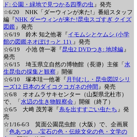
ド: 公園・緑地で見つかる四季の虫
』発売
☆6/20 NHK「ダーウィンが来た!」番組スタッフ
編『
NHK ダーウィンが来た!昆虫スゴすぎ クイズ
図鑑
』発売
☆6/19 鈴木 知之他著『
イモムシとケムシ (小学
館の図鑑ネオぽけっと 11)
』発売
☆6/19 小池 啓一著『
昆虫2 DVDつき: 地球編
』
発売
☆6/15 埼玉県立自然の博物館（長瀞）主催「
水
生昆虫の採集と観察
」開催
☆6/10 塚本珪一他著『
月刊むし・昆虫図説シリ
ーズ12 日本のダイコクコガネの仲間
』発売
☆6/8 オオムラサキセンター（山梨県北杜市）
で、「
水辺の生き物観察会
」開催（終了）
☆6/5 大﨑 茂芳著『
糸を出すすごい虫たち
』発
売
☆1/16-6/3 箕面公園昆虫館（大阪）で、企画展
「
色あつめ -宝石の色・伝統文化の色・文学の