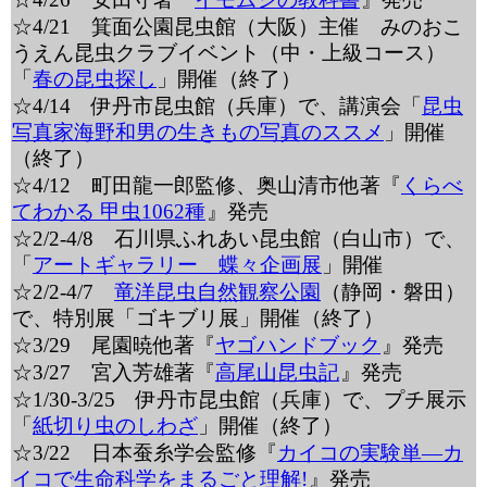
☆4/21 箕面公園昆虫館（大阪）主催 みのおこ
うえん昆虫クラブイベント（中・上級コース）
「
春の昆虫探し
」開催（終了）
☆4/14 伊丹市昆虫館（兵庫）で、講演会「
昆虫
写真家海野和男の生きもの写真のススメ
」開催
（終了）
☆4/12 町田龍一郎監修、奥山清市他著『
くらべ
てわかる 甲虫1062種
』発売
☆2/2-4/8 石川県ふれあい昆虫館（白山市）で、
「
アートギャラリー 蝶々企画展
」開催
☆2/2-4/7
竜洋昆虫自然観察公園
（静岡・磐田）
で、特別展「ゴキブリ展」開催（終了）
☆3/29 尾園暁他著『
ヤゴハンドブック
』発売
☆3/27 宮入芳雄著『
高尾山昆虫記
』発売
☆1/30-3/25 伊丹市昆虫館（兵庫）で、プチ展示
「
紙切り虫のしわざ
」開催（終了）
☆3/22 日本蚕糸学会監修『
カイコの実験単―カ
イコで生命科学をまるごと理解!
』発売