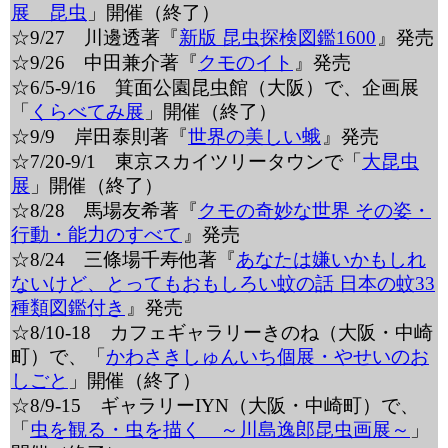
展 昆虫
」開催（終了）
☆9/27 川邊透著『
新版 昆虫探検図鑑1600
』発売
☆9/26 中田兼介著『
クモのイト
』発売
☆6/5-9/16 箕面公園昆虫館（大阪）で、企画展
「
くらべてみ展
」開催（終了）
☆9/9 岸田泰則著『
世界の美しい蛾
』発売
☆7/20-9/1 東京スカイツリータウンで「
大昆虫
展
」開催（終了）
☆8/28 馬場友希著『
クモの奇妙な世界 その姿・
行動・能力のすべて
』発売
☆8/24 三條場千寿他著『
あなたは嫌いかもしれ
ないけど、とってもおもしろい蚊の話 日本の蚊33
種類図鑑付き
』発売
☆8/10-18 カフェギャラリーきのね（大阪・中崎
町）で、「
かわさきしゅんいち個展・やせいのお
しごと
」開催（終了）
☆8/9-15 ギャラリーIYN（大阪・中崎町）で、
「
虫を観る・虫を描く ～川島逸郎昆虫画展～
」