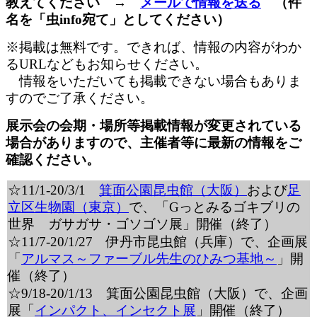
教えてください →
メールで情報を送る
（件
名を「虫info宛て」としてください）
※掲載は無料です。できれば、情報の内容がわか
るURLなどもお知らせください。
情報をいただいても掲載できない場合もありま
すのでご了承ください。
展示会の会期・場所等掲載情報が変更されている
場合がありますので、主催者等に最新の情報をご
確認ください。
☆11/1-20/3/1
箕面公園昆虫館（大阪）
および
足
立区生物園（東京）
で、「Gっとみるゴキブリの
世界 ガサガサ・ゴソゴソ展」開催（終了）
☆11/7-20/1/27 伊丹市昆虫館（兵庫）で、企画展
「
アルマス～ファーブル先生のひみつ基地～
」開
催（終了）
☆9/18-20/1/13 箕面公園昆虫館（大阪）で、企画
展「
インパクト、インセクト展
」開催（終了）