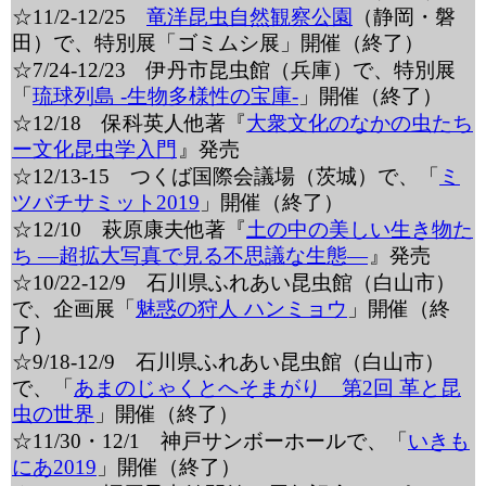
☆11/2-12/25
竜洋昆虫自然観察公園
（静岡・磐
田）で、特別展「ゴミムシ展」開催（終了）
☆7/24-12/23 伊丹市昆虫館（兵庫）で、特別展
「
琉球列島 -生物多様性の宝庫-
」開催（終了）
☆12/18 保科英人他著『
大衆文化のなかの虫たち
ー文化昆虫学入門
』発売
☆12/13-15 つくば国際会議場（茨城）で、「
ミ
ツバチサミット2019
」開催（終了）
☆12/10 萩原康夫他著『
土の中の美しい生き物た
ち ―超拡大写真で見る不思議な生態―
』発売
☆10/22-12/9 石川県ふれあい昆虫館（白山市）
で、企画展「
魅惑の狩人 ハンミョウ
」開催（終
了）
☆9/18-12/9 石川県ふれあい昆虫館（白山市）
で、「
あまのじゃくとへそまがり 第2回 革と昆
虫の世界
」開催（終了）
☆11/30・12/1 神戸サンボーホールで、「
いきも
にあ2019
」開催（終了）