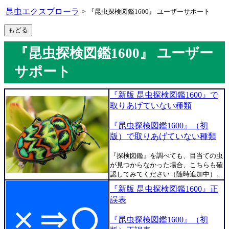
昆虫エクスプローラ
>
『昆虫探検図鑑1600』 ユーザーサポート
『昆虫探検図鑑1600』 ユーザー
サポート
『新版 昆虫探検図鑑1600』で
取りあげていない種類
『昆虫探検図鑑1600』（初
版）で取りあげていない種類
『探検図鑑』を調べても、目当ての虫
が見つからなかった場合、こちらも確
認してみてください（随時追加中）。
『新版 昆虫探検図鑑1600』正
誤表
『昆虫探検図鑑1600』（初