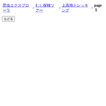
昆虫エクスプロ
むし探検ツ
上高地トレッキ
page
>
>
>
１
ーラ
アー
ング