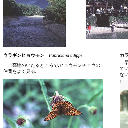
ウラギンヒョウモン
Fabriciana adippe
カ
早
上高地のいたるところで,ヒョウモンチョウの
て
仲間をよく見る.
な