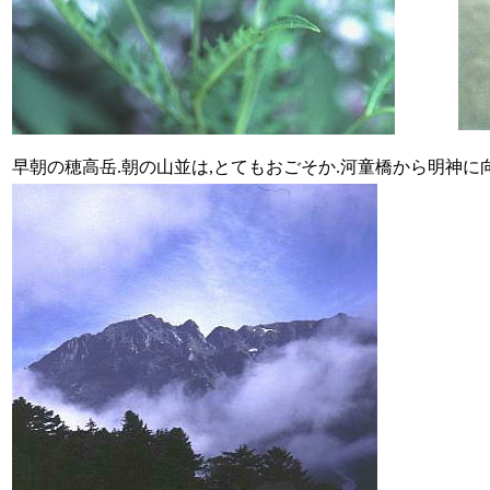
早朝の穂高岳.朝の山並は,とてもおごそか.河童橋から明神に