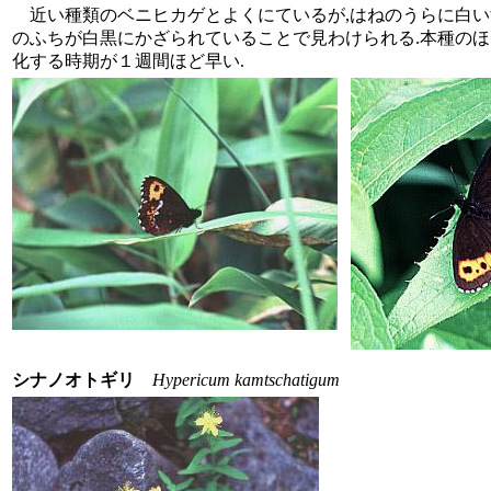
近い種類のベニヒカゲとよくにているが,はねのうらに白い
のふちが白黒にかざられていることで見わけられる.本種のほ
化する時期が１週間ほど早い.
シナノオトギリ
Hypericum kamtschatigum