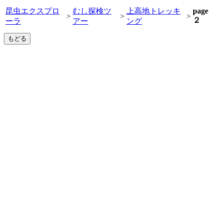
昆虫エクスプロ
むし探検ツ
上高地トレッキ
page
>
>
>
２
ーラ
アー
ング