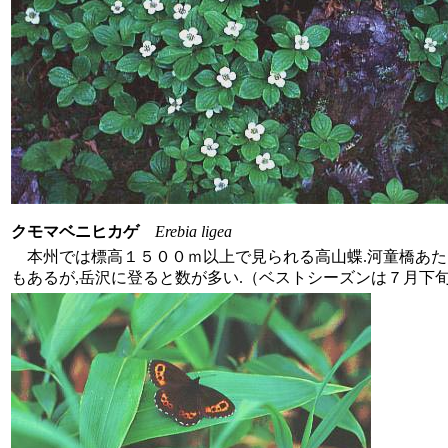
クモマベニヒカゲ
Erebia ligea
本州では標高１５００ｍ以上で見られる高山蝶.河童橋あた
もあるが,岳沢に登ると数が多い.（ベストシーズンは７月下