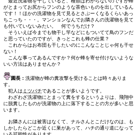
最近洗濯物を干していると、種類はわからないのですが蜂
がとまってお尻からフンのような茶色いものを出しているん
です！！ほかの洗濯物を見て見るとさぶーくなるくらいあっ
ちこっち・・・。マンションなんでお隣さんの洗濯物を見て
も付いていないみたい。 何でうちだけ？
そういえば今までも物干し竿などにもついてて鳥のフンだ
と思っていたのですが、きっとこれも蜂の仕業？
これからはお布団も干したいのにこんなことじゃ何も干せ
ない！
こんな事ってあるんですか？何か蜂を寄せ付けないような
いい方法はありませんか？
園長：
洗濯物が蜂の糞攻撃を受けることは時々ありま
す。
犯人は
ミツバチ
であることが多いようです。
わざわざ洗濯物にとまって糞をするというよりは、飛翔中
に脱糞したものが洗濯物の上に落下することの方が多いと思
います。
お隣さんには被害はなくて、ナルさんとこだけなのは、も
しかしたらどこか近くに巣があって、ハチの通り道になって
いる可能性があります。