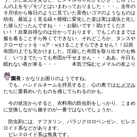
んの上をモゾモゾとはいまわっておりました・・・。去年の
９月頃から毎日のように見ていた茶色いゴマのようなものは
幼虫、最近よく見る縞々模様に変化した姿は実は成虫と化し
た彼らだったんですね・・・お願いです！助けてくださ
い！！自業自得なのは分かっております、でもこのままでは
服を着ることすら怖くてできない、それどころか、タンスや
クローゼットを・uア・w)けることすらできません！！以前
布団の上でも見かけました。圧縮した布団を取り出すのも怖
く、いつまでたっても布団が干せません・・・ああ、今日も
眠れない夜が来る・・・ 本気で悩むヒメマルの友より
園長：
かなりお困りのようですね。
でも、ハンドルネームを拝見すると、心の奥では
ヒメマル
たちに愛着めいたものを感じてられるのかも。
今の状況からすると、衣料用の防虫剤をしっかり、こまめ
に交換しながら施すのが一番ではないでしょうか。
防虫剤には、ナフタリン、パラジクロロベンゼン、ピレス
ロイド系などがあります。
ピレスロイド系は無臭です。