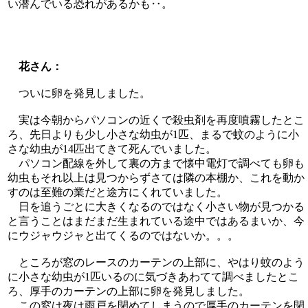
い潜んでいる恐れがあるかも‥。
花さん：
ついに卵を発見しました。
実は今朝からパソコンの近くで殺虫剤を再度噴霧したとこ
ろ、先日よりも少し小さな幼虫が1匹、まるで蚊のように小
さな幼虫が14匹出てきて死んでいました。
パソコン配線を外して裏の方まで懐中電灯で調べても卵も
幼虫もそれ以上は見つからずさては隣の本棚か、これを動か
すのは至難の業だと途方にくれていました。
日を追うごとに大きくなるのではなく小さい物が見つかる
と言うことはまだまだ生まれている途中ではあるまいか、今
にウジャウジャと出てくるのではないか。。。
ところが窓のレースのカーテンの上部に、やはり蚊のよう
に小さな幼虫が1匹いるのに気づきあわてて調べましたとこ
ろ、厚手のカーテンの上部に卵を発見しました。
この窓は夜は雨戸を閉めてしまうので厚手のカーテンを閉