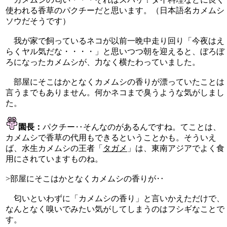
使われる香草のパクチーだと思います。（日本語名カメムシ
ソウだそうです）
我が家で飼っているネコが以前一晩中走り回り「今夜はえ
らくヤル気だな・・・・」と思いつつ朝を迎えると、ぼろぼ
ろになったカメムシが、力なく横たわっていました。
部屋にそこはかとなくカメムシの香りが漂っていたことは
言うまでもありません。何かネコまで臭うような気がしまし
た。
園長：
パクチー‥そんなのがあるんですね。てことは、
カメムシで香草の代用もできるということかも。そういえ
ば、水生カメムシの王者「
タガメ
」は、東南アジアでよく食
用にされていますものね。
>部屋にそこはかとなくカメムシの香りが‥
匂いといわずに「カメムシの香り」と言いかえただけで、
なんとなく嗅いでみたい気がしてしまうのはフシギなことで
す。