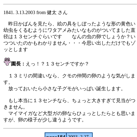
1841. 3.13.2003 from 健太 さん
昨日かばんを見たら、絵の具をしぼったような形の黄色い
幼虫をくるむようにワタアメみたいなものがついてました直
径は１３センチぐらいです なんの虫の卵でしょうか？い
つついたのかもわかりません・・・今思い出しただけでもゾ
ッとします
園長：
えっ！？１３センチですか？
１３ミリの間違いなら、クモの仲間の卵のような気がしま
す。
放っておいたら小さな子グモがいっぱい誕生します。
もし本当に１３センチなら、ちょっと大きすぎて見当がつ
きません。
マイマイガなど大型ガの卵ならひょっとしたらとも思いま
すが、卵の様子が少し違うようです。
page184
2003. 2.27-