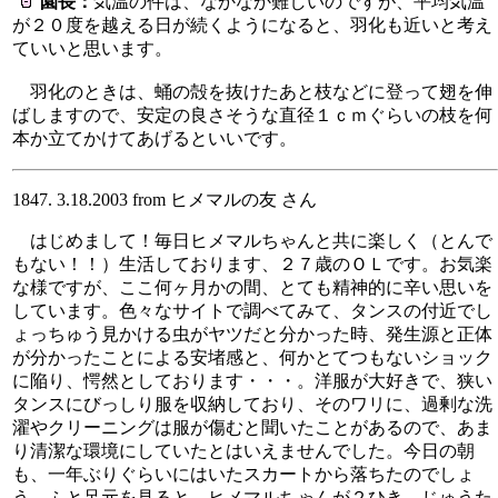
園長：
気温の件は、なかなか難しいのですが、平均気温
が２０度を越える日が続くようになると、羽化も近いと考え
ていいと思います。
羽化のときは、蛹の殻を抜けたあと枝などに登って翅を伸
ばしますので、安定の良さそうな直径１ｃｍぐらいの枝を何
本か立てかけてあげるといいです。
1847. 3.18.2003 from ヒメマルの友 さん
はじめまして！毎日ヒメマルちゃんと共に楽しく（とんで
もない！！）生活しております、２７歳のＯＬです。お気楽
な様ですが、ここ何ヶ月かの間、とても精神的に辛い思いを
しています。色々なサイトで調べてみて、タンスの付近でし
ょっちゅう見かける虫がヤツだと分かった時、発生源と正体
が分かったことによる安堵感と、何かとてつもないショック
に陥り、愕然としております・・・。洋服が大好きで、狭い
タンスにびっしり服を収納しており、そのワリに、過剰な洗
濯やクリーニングは服が傷むと聞いたことがあるので、あま
り清潔な環境にしていたとはいえませんでした。今日の朝
も、一年ぶりぐらいにはいたスカートから落ちたのでしょ
う、ふと足元を見ると、ヒメマルちゃんが２ひき、じゅうた