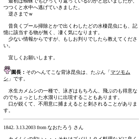
最初は蜘蛛でもひっくり返っているのかと思いましたが、
つつくと水中へ逃げていきました。
逆さまでｗ
昔良くプール掃除とかで出くわしたどの水棲昆虫にも、記
憶に該当する物が無く、凄く気になります。
少ない情報からですが、もしお判りでしたら教えてくださ
い。
宜しくお願いします。
園長：
そのへんてこな背泳昆虫は、たぶん「
マツモム
シ
」です。
水生カメムシの一種で、泳ぎはもちろん、飛ぶのも得意な
のでちょっとした水溜りに出現することもあります。
口が鋭くて、不用意に捕まえるとと刺されることがありま
す。
1842. 3.13.2003 from なおたろう さん
カメムシの匂い・・・それはズバリ！タイ料理などに良く