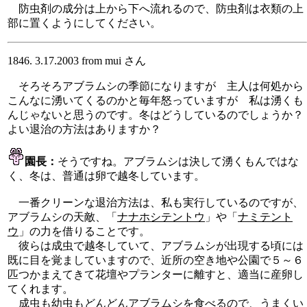
防虫剤の成分は上から下へ流れるので、防虫剤は衣類の上
部に置くようにしてください。
1846. 3.17.2003 from mui さん
そろそろアブラムシの季節になりますが 主人は何処から
こんなに湧いてくるのかと毎年怒っていますが 私は湧くも
んじゃないと思うのです。冬はどうしているのでしょうか？
よい退治の方法はありますか？
園長：
そうですね。アブラムシは決して湧くもんではな
く、冬は、普通は卵で越冬しています。
一番クリーンな退治方法は、私も実行しているのですが、
アブラムシの天敵、「
ナナホシテントウ
」や「
ナミテント
ウ
」の力を借りることです。
彼らは成虫で越冬していて、アブラムシが出現する頃には
既に目を覚ましていますので、近所の空き地や公園で５～６
匹つかまえてきて花壇やプランターに離すと、適当に産卵し
てくれます。
成虫も幼虫もどんどんアブラムシを食べるので、うまくい