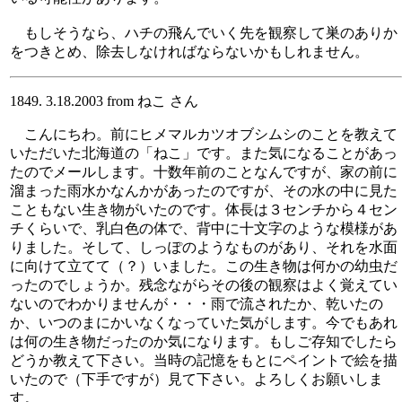
もしそうなら、ハチの飛んでいく先を観察して巣のありか
をつきとめ、除去しなければならないかもしれません。
1849. 3.18.2003 from ねこ さん
こんにちわ。前にヒメマルカツオブシムシのことを教えて
いただいた北海道の「ねこ」です。また気になることがあっ
たのでメールします。十数年前のことなんですが、家の前に
溜まった雨水かなんかがあったのですが、その水の中に見た
こともない生き物がいたのです。体長は３センチから４セン
チくらいで、乳白色の体で、背中に十文字のような模様があ
りました。そして、しっぽのようなものがあり、それを水面
に向けて立てて（？）いました。この生き物は何かの幼虫だ
ったのでしょうか。残念ながらその後の観察はよく覚えてい
ないのでわかりませんが・・・雨で流されたか、乾いたの
か、いつのまにかいなくなっていた気がします。今でもあれ
は何の生き物だったのか気になります。もしご存知でしたら
どうか教えて下さい。当時の記憶をもとにペイントで絵を描
いたので（下手ですが）見て下さい。よろしくお願いしま
す。