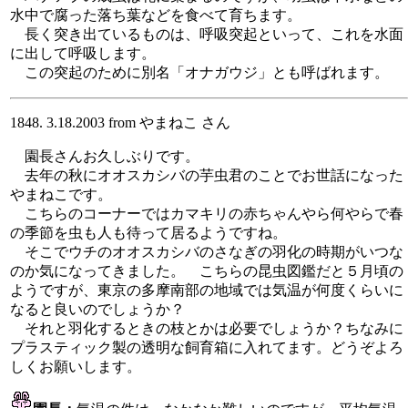
水中で腐った落ち葉などを食べて育ちます。
長く突き出ているものは、呼吸突起といって、これを水面
に出して呼吸します。
この突起のために別名「オナガウジ」とも呼ばれます。
1848. 3.18.2003 from やまねこ さん
園長さんお久しぶりです。
去年の秋にオオスカシバの芋虫君のことでお世話になった
やまねこです。
こちらのコーナーではカマキリの赤ちゃんやら何やらで春
の季節を虫も人も待って居るようですね。
そこでウチのオオスカシバのさなぎの羽化の時期がいつな
のか気になってきました。 こちらの昆虫図鑑だと５月頃の
ようですが、東京の多摩南部の地域では気温が何度くらいに
なると良いのでしょうか？
それと羽化するときの枝とかは必要でしょうか？ちなみに
プラスティック製の透明な飼育箱に入れてます。どうぞよろ
しくお願いします。