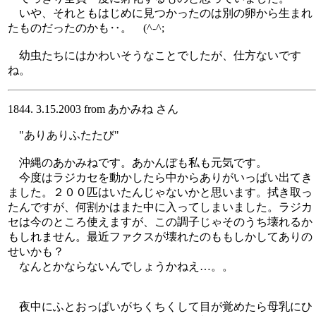
いや、それともはじめに見つかったのは別の卵から生まれ
たものだったのかも‥。 (^-^;
幼虫たちにはかわいそうなことでしたが、仕方ないです
ね。
1844. 3.15.2003 from あかみね さん
"ありありふたたび"
沖縄のあかみねです。あかんぼも私も元気です。
今度はラジカセを動かしたら中からありがいっぱい出てき
ました。２００匹はいたんじゃないかと思います。拭き取っ
たんですが、何割かはまた中に入ってしまいました。ラジカ
セは今のところ使えますが、この調子じゃそのうち壊れるか
もしれません。最近ファクスが壊れたのももしかしてありの
せいかも？
なんとかならないんでしょうかねえ…。。
夜中にふとおっぱいがちくちくして目が覚めたら母乳にひ