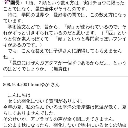
園長：
１頭、２頭という数え方は、実はチョウに限った
ことではなく、昆虫全体がそうなのです。
特に、学問の世界や、愛好者の間では、この数え方になっ
ています。
学術論文などで、昔から、「頭」が使われているので、そ
れがずっと引きずられているのだと思います。（「匹」とい
うと何か素人っぽくて、「頭」というと専門家っぽいフンイ
キがあるのです。）
でも、こんな答えでは子供さんに納得してもらえません
ね…。
「昆虫にはぜんぶアタマが一個ずつあるからだよ」という
のはどうでしょうか。（無責任）
808. 9. 4.2001 from ゆか さん
こんにちは
セミの羽化について質問があります。
今年の夏、私の住んでいる太平洋の沿岸部は気温が低く、夏
らしくありませんでした。
そのせいか、アブラゼミの声が全く聞こえてきません。
このまま秋になったら、羽化しないで地中にいるセミの幼虫