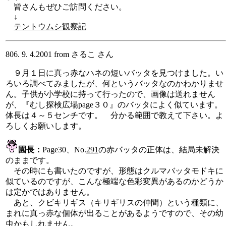
皆さんもぜひご訪問ください。
↓
テントウムシ観察記
806. 9. 4.2001 from さるこ さん
９月１日に真っ赤なハネの短いバッタを見つけました。い
ろいろ調べてみましたが、何というバッタなのかわかりませ
ん。子供が小学校に持って行ったので、画像は送れません
が、『むし探検広場page３０』のバッタによく似ています。
体長は４～５センチです。 分かる範囲で教えて下さい。よ
ろしくお願いします。
園長：
Page30、No.
291
の赤バッタの正体は、結局未解決
のままです。
その時にも書いたのですが、形態はクルマバッタモドキに
似ているのですが、こんな極端な色彩変異があるのかどうか
は定かではありません。
あと、クビキリギス（キリギリスの仲間）という種類に、
まれに真っ赤な個体が出ることがあるようですので、その幼
虫かもしれません。