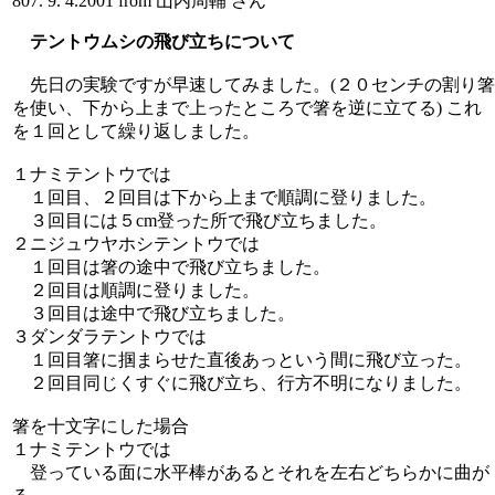
807. 9. 4.2001 from 山内周輔 さん
テントウムシの飛び立ちについて
先日の実験ですが早速してみました。(２０センチの割り箸
を使い、下から上まで上ったところで箸を逆に立てる) これ
を１回として繰り返しました。
１ナミテントウでは
１回目、２回目は下から上まで順調に登りました。
３回目には５cm登った所で飛び立ちました。
２ニジュウヤホシテントウでは
１回目は箸の途中で飛び立ちました。
２回目は順調に登りました。
３回目は途中で飛び立ちました。
３ダンダラテントウでは
１回目箸に掴まらせた直後あっという間に飛び立った。
２回目同じくすぐに飛び立ち、行方不明になりました。
箸を十文字にした場合
１ナミテントウでは
登っている面に水平棒があるとそれを左右どちらかに曲が