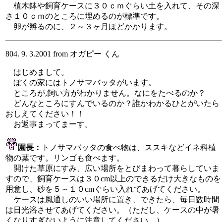
植木鉢や飼育ケースに３０ｃｍぐらい土を入れて、その深
さ１０ｃｍのところに埋めるのが標準です。
卵が孵るのに、２～３ヶ月ほどかかります。
804. 9. 3.2001 from オガピー くん
はじめまして。
ぼくの家にはトノサマバッタがいます。
ところが,飼い方がわかりません。なにをたべるのか？
どんなところにすんでいるのか？誰かわかるひとがいたら
おしえてください！！
お返事まってまーす。
園長：
トノサマバッタの食べ物は、ススキなどイネ科植
物の葉です。リンゴも食べます。
開けた草原にすみ、広い場所をとびまわって暮らしていま
すので、飼育ケースは３０cm以上のできるだけ大きなものを
用意し、砂を５～１０cmぐらい入れてあげてください。
ケースは風通しのいい場所に置き、できたら、毎日数時間
は日光浴させてあげてください。（ただし、ケースの中が暑
くなりすぎないように注意してください。）