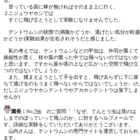
る。
登っている面に棒が無ければそのまま上に行く。
２ニジュウヤホシでは
すぐに飛び立とうとして実験になりませんでした。
テントウムシの状態で(満腹かどうか、逃げたい気分が旺盛
かどうか)実験結果が左右されそうだと感じました。
私の考えでは、テントウムシなどの甲虫は、外羽が重くて
操縦性が悪く、枝や葉の繁った中では飛べないのではないか
と思います。ですから葉や茎の上など広がった空間で飛び立
つのではないでしょうか。
また、捕まえようとして手を出すと、飛び去らずに下に落
ちて逃げるのもうまく飛べないからではないでしょうか。(た
だしニジュウヤホシテントウやアカホシテントウは落下しま
せんが)
園長：
No.
796
のご質問「「なぜ、てんとう虫は茎のは
しまでのぼっていって飛ぶのか」に対するヘルプメールで
す。詳細な実験をしていただいてありがとうございます。
山内さんは、テントウムシの専門サイトを運営しておられ
ます。