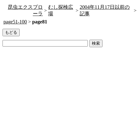
昆虫エクスプロ
むし探検広
2004年11月17日以前の
>
>
>
ーラ
場
記事
page51-100
>
page81