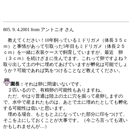
805. 9. 4.2001 from アントニオ さん
教えてください！10年飼っているミドリガメ（体長３５ｃ
ｍ）と事情があって引取った5年目もミドリガメ（体長２５
ｃｍ）を一緒に衣装ケースで飼育していますが、最近 卵
（３ｃｍ）を続けざまに生んでます。これって卵ですよね？
取り出して土の中に埋めてあげていますが孵化は可能でしょ
うか？可能であれば気をつけることなど教えてください。
園長：
それは卵に間違いないです。
２匹いるので、有精卵の可能性もありますね。
ただ、やはり普通は陸上の土に穴を掘って産卵しますの
で、水中で産まれたものは、あとで土に埋めたとしても孵化
する可能性は低いと思います。
埋める場合、もともと上になっていた部分に印をつけて、
そこを上にしておくことが大事です。（今ごろ言っても遅い
かもしれませんが…）