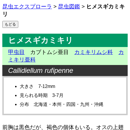
昆虫エクスプローラ
>
昆虫図鑑
>
ヒメスギカミキ
リ
ヒメスギカミキリ
甲虫目
カブトムシ亜目
カミキリムシ科
カ
ミキリ亜科
Callidiellum rufipenne
大きさ 7-12mm
見られる時期 3-7月
分布 北海道・本州・四国・九州・沖縄
前胸は黒色だが、褐色の個体もいる。オスの上翅