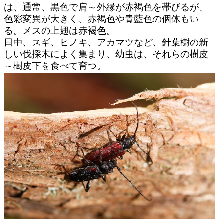
は、通常、黒色で肩～外縁が赤褐色を帯びるが、
色彩変異が大きく、赤褐色や青藍色の個体もい
る。メスの上翅は赤褐色。
日中、スギ、ヒノキ、アカマツなど、針葉樹の新
しい伐採木によく集まり、幼虫は、それらの樹皮
～樹皮下を食べて育つ。