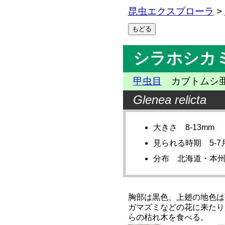
昆虫エクスプローラ
>
シラホシカ
甲虫目
カブトムシ
Glenea relicta
大きさ 8-13mm
見られる時期 5-7
分布 北海道・本
胸部は黒色、上翅の地色は
ガマズミなどの花に来たり
らの枯れ木を食べる。