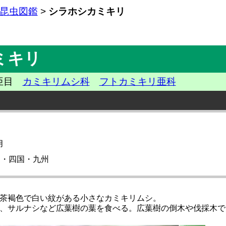
昆虫図鑑
>
シラホシカミキリ
ミキリ
亜目
カミキリムシ科
フトカミキリ亜科
月
州・四国・九州
茶褐色で白い紋がある小さなカミキリムシ。
、サルナシなど広葉樹の葉を食べる。広葉樹の倒木や伐採木で