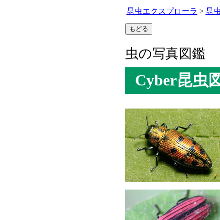
昆虫エクスプローラ
>
昆
虫の写真図鑑
Cyber昆