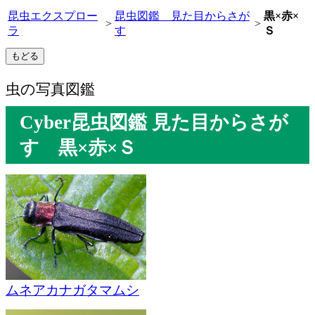
昆虫エクスプロー
昆虫図鑑 見た目からさが
黒×赤×
>
>
ラ
す
Ｓ
虫の写真図鑑
Cyber昆虫図鑑 見た目からさが
す 黒×赤×Ｓ
ムネアカナガタマムシ