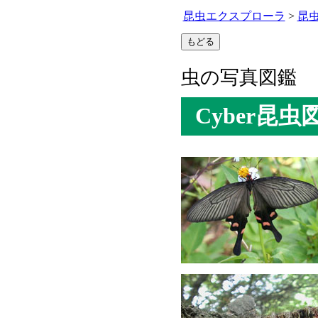
昆虫エクスプローラ
>
昆
虫の写真図鑑
Cyber昆