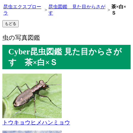
昆虫エクスプロー
昆虫図鑑 見た目からさが
茶×白×
>
>
ラ
す
Ｓ
虫の写真図鑑
Cyber昆虫図鑑 見た目からさが
す 茶×白×Ｓ
トウキョウヒメハンミョウ