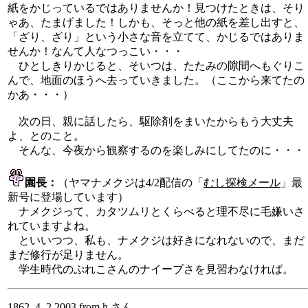
紙をかじっているではありませんか！見つけたときは、そり
ゃあ、たまげました！しかも、そっと他の紙を差し出すと、
「ざり、ざり」という小さな音を立てて、かじるではありま
せんか！なんて人なつっこい・・・
ひとしきりかじると、そいつは、たたみの隙間へもぐりこ
んで、地面のほうへ去っていきました。（ここから来てたの
かあ・・・）
次の日、親に話したら、駆除剤をまいたからもう大丈夫
よ、とのこと。
そんな、今夜から観察するのを楽しみにしてたのに・・・
園長：
（ヤマナメクジは4/2配信の「
むし探検メール
」最
新号に登場しています）
ナメクジって、カタツムリとくらべると理不尽に毛嫌いさ
れていますよね。
といいつつ、私も、ナメクジは好きになれないので、まだ
まだ修行が足りません。
学生時代のぷれこさんのナイーブさを見習わなければ。
1862. 4. 2.2003 from h さん