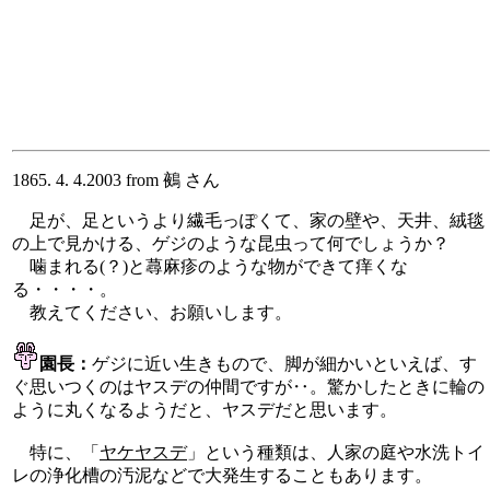
1865. 4. 4.2003 from 鵺 さん
足が、足というより繊毛っぽくて、家の壁や、天井、絨毯
の上で見かける、ゲジのような昆虫って何でしょうか？
噛まれる(？)と蕁麻疹のような物ができて痒くな
る・・・・。
教えてください、お願いします。
園長：
ゲジに近い生きもので、脚が細かいといえば、す
ぐ思いつくのはヤスデの仲間ですが‥。驚かしたときに輪の
ように丸くなるようだと、ヤスデだと思います。
特に、「
ヤケヤスデ
」という種類は、人家の庭や水洗トイ
レの浄化槽の汚泥などで大発生することもあります。