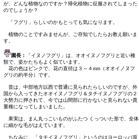
が、どんな植物なのですか？帰化植物に征服されてしまった
のでしょうか？
「フグリ」らしいのかもとっても気になります。
植物のことですみませんが、ご存知でしたらお教え願いま
す。
園長：
「イヌノフグリ」は、オオイヌノフグリと近い種
類で、姿かたちもよく似ています。
花の色はピンクで、花の直径は３～４mm（オオイノヌフ
グリの約半分）です。
昔は、中部地方以西で普通に見られたらしいのですが、外
国から入ってきたオオイヌノフグリ＆タチイヌノフグリの２
大勢力に押されて、今では山間部に行かないと見られない貴
重種になってしまいました。
果実は、まん丸っこいものがふたつ くっついた形で、全体
に細かな毛がはえています。
ちなみに、「タチイヌノフグリ」というのはヨーロッパ原