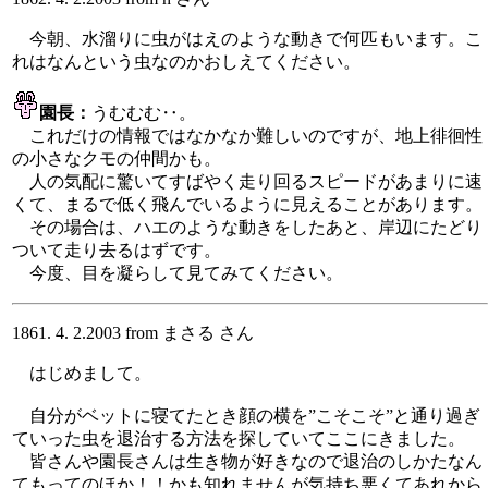
今朝、水溜りに虫がはえのような動きで何匹もいます。こ
れはなんという虫なのかおしえてください。
園長：
うむむむ‥。
これだけの情報ではなかなか難しいのですが、地上徘徊性
の小さなクモの仲間かも。
人の気配に驚いてすばやく走り回るスピードがあまりに速
くて、まるで低く飛んでいるように見えることがあります。
その場合は、ハエのような動きをしたあと、岸辺にたどり
ついて走り去るはずです。
今度、目を凝らして見てみてください。
1861. 4. 2.2003 from まさる さん
はじめまして。
自分がベットに寝てたとき顔の横を”こそこそ”と通り過ぎ
ていった虫を退治する方法を探していてここにきました。
皆さんや園長さんは生き物が好きなので退治のしかたなん
てもってのほか！！かも知れませんが気持ち悪くてあれから