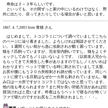
寿命は２～３年らしいです。
といっても、その間ずっと家の中にいるわけではなく、野
外に出たり、戻ってきたりしている場合が多いと思います。
1867. 4. 7.2003 from 青猫 さん
はじめまして。トコジラミについて調べていましてこちら
のページに辿り着きました。よろしければ相談させてくださ
い。１週間くらい前から急に虫刺されが酷く困っています。
猫を７匹飼っていますが、完全室内飼いですし、猫をよくチ
ェックしてみてもノミはいないようです。（以前友人宅から
もらってきて大発生した事がありますのでもしノミがいれば
わかります）ベットで寝ている時に刺されていまして太股、
お尻や腰にもう２０カ所程刺され跡が残っています。同じベ
ットに寝ている旦那はなぜか一カ所も刺されていません。噛
み口は一カ所ですがトコジラミではないかと思っています。
他の虫も考えられますか？また何か良い対処方法があれば伝
授頂ければと思います。昨夜はもうベットで寝るのが怖くソ
ファで寝たのですがお尻を二カ所刺されました・・・。