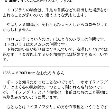
園長：
ずいぶんお困りのようですね。
トコジラミの場合は、手足や首筋などの露出した場所をか
まれることが多いので、違うような気もします。
やはりノミ関係か、それともひょっとしたらコロモジラミ
かもしれません。
コロモジラミというのは、ほんとうのシラミの仲間です。
（トコジラミはカメムシの仲間です）
下着の縫い目や折り目にひそんでいて、洗濯しただけでは
死なず、７０度以上で３０分加熱すれば駆除できるらしいで
す。
1866. 4. 6.2003 from なおたろう さん
ず～っと知りたかったことなのですが、「オオイヌノフグ
リ」はよく春の風物詩の一つとして聞かれる名前なのです
が、「イヌフグリ」という植物の、名前はなおのこと実物に
も馴染みがないように思います。
もともとは「イヌノフグリ」の方が在来種ということです