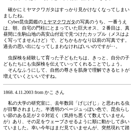
確かにミヤマクワガタはすっかり見かけなくなってしまい
ましたね。
Cyber昆虫図鑑の
ミヤマクワガタ
の写真のうち、一番うえ
は、朝、自宅の門柱にとまっていた巨大オス、２番目は、真
昼間に生駒山地の高安山付近で見つけたカップル（メスはよ
く写ってませんけど）で、どちかもかなり以前の写真です。
過去の思い出になってしまわなければいいのですが‥。
虫探検を経験して育った子どもたちは、きっと、自分の子
どもたちにも虫探検を伝えていってくれることでしょう。
そんなふうにして、自然の尊さを肌身で理解できるヒトが
増えていくといいですね。
1868. 4.11.2003 from かこ さん
私の大学の研究室に、去年数回「げじげじ」と思われる虫
が目撃されました。半透明のベージュっぽい色で、昆虫らし
い節のある足が２０対近く（気持ち悪くて数えていません
が）あり、その足をウェーブさせるように順に動かして歩い
ていました。幸い今年はまだ見ていませんが、突然現れて踏