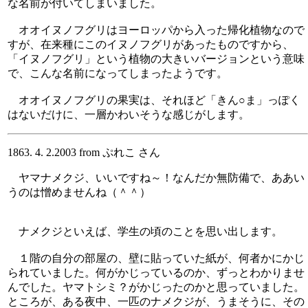
な名前が付いてしまいました。
オオイヌノフグリはヨーロッパから入った帰化植物なので
すが、在来種にこのイヌノフグリがあったものですから、
「イヌノフグリ」という植物の大きいバージョンという意味
で、こんな名前になってしまったようです。
オオイヌノフグリの果実は、それほど「きん○ま」っぽく
はないだけに、一層かわいそうな感じがします。
1863. 4. 2.2003 from ぷれこ さん
ヤマナメクジ、いいですね～！なんだか無防備で、ああい
うのは憎めませんね（＾＾）
ナメクジといえば、学生の頃のことを思い出します。
１階の自分の部屋の、壁に貼っていた紙が、何者かにかじ
られていました。何がかじっているのか、ずっとわかりませ
んでした。ヤマトシミ？がかじったのかと思っていました。
ところが、ある夜中、一匹のナメクジが、うまそうに、その