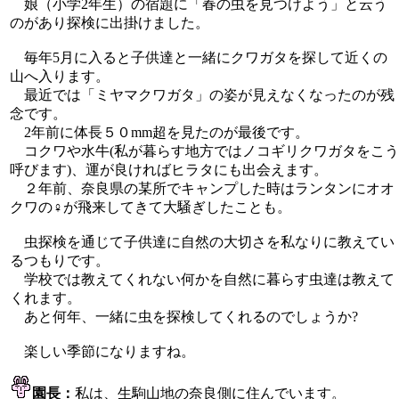
娘（小学2年生）の宿題に「春の虫を見つけよう」と云う
のがあり探検に出掛けました。
毎年5月に入ると子供達と一緒にクワガタを探して近くの
山へ入ります。
最近では「ミヤマクワガタ」の姿が見えなくなったのが残
念です。
2年前に体長５０mm超を見たのが最後です。
コクワや水牛(私が暮らす地方ではノコギリクワガタをこう
呼びます)、運が良ければヒラタにも出会えます。
２年前、奈良県の某所でキャンプした時はランタンにオオ
クワの♀が飛来してきて大騒ぎしたことも。
虫探検を通じて子供達に自然の大切さを私なりに教えてい
るつもりです。
学校では教えてくれない何かを自然に暮らす虫達は教えて
くれます。
あと何年、一緒に虫を探検してくれるのでしょうか?
楽しい季節になりますね。
園長：
私は、生駒山地の奈良側に住んでいます。