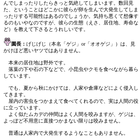
んでしまったりしたらきっと気絶してしまいます。数回見
た、ということはどこかに彼らが卵を生んで大発生してしま
ったりする可能性はあるのでしょうか。気持ち悪くて想像す
るのもいやなのですが、彼らの生態（えさ、居住地、寿命な
ど）を教えて下さるとうれしいです。
園長：
げじげじ（本名「ゲジ」or「オオゲジ」）は、見
かけほど悪いヤツではありません。
本来の居住地は野外です。
落葉の下や石の下などで、小昆虫やクモを食べながら暮ら
しています。
でも、夏から秋にかけては、人家や倉庫などによく侵入し
てきます。
屋内の害虫をつかまえて食べてくれるので、実は人間の役
に立っています。
よく似たムカデの仲間はよく人間を咬みますが、ゲジは、
よっぽど不用意に直接つかまない限りは咬みません。
普通は人家内で大発生するようなこともありません。