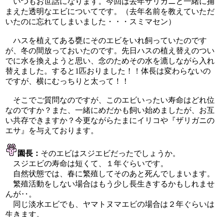
いつもお世話になります。今回は去年ザリガニと一緒に捕
まえた透明なエビについてです。（去年名前を教えていただ
いたのに忘れてしまいました・・・スミマセン）
ハスを植えてある甕にそのエビをいれ飼っていたのです
が、冬の間放っておいたのです。先日ハスの植え替えのつい
でに水を換えようと思い、念のためその水を漉しながら入れ
替えました。すると1匹おりました！！体長は変わらないの
ですが、横にむっちりと太って！！
そこでご質問なのですが、このエビいったい寿命はどれ位
なのですか？また、一緒にめだかも飼い始めましたが、お互
い共存できますか？今更ながらたまにイリコや『ザリガニの
エサ』を与えております。
園長：
そのエビはスジエビだったでしょうか。
スジエビの寿命は短くて、１年ぐらいです。
自然状態では、春に繁殖してそのあと死んでしまいます。
繁殖活動をしない場合はもう少し長生きするかもしれませ
んが‥。
同じ淡水エビでも、ヤマトヌマエビの場合は２年ぐらいは
生きます。