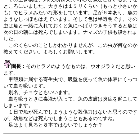
ところにいました。大きさは１ミリくらい（もっと小さいか
も）でヒラメみたいな形をしています。足が６本あり、魚の
ようなしっぽもはえています。そして色は半透明です。その
虫は魚と一緒に入れておくと魚にへばりつきそうすると魚は
次の日の朝には死んでしまいます。ナマズの子供も殺されま
した。
このくらいのことしかわかりませんが、この虫が何なのか
教えてください。よろしくお願いします。
園長：
そのヒラメのようなものは、ウオジラミだと思い
ます。
甲殻類に属する寄生虫で、吸盤を使って魚の体表にくっつ
いて血を吸います。
別名、チョウともいいます。
血を吸うときに毒液が入って、魚の皮膚は炎症を起こして
しまいます。
１日で魚が死んでしまうような殺傷力はないと思うのです
が、幼魚などは死んでしまうこともあるのですね。
足はよく見ると８本ではないでしょうか？