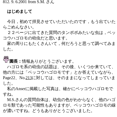
812. 9. 6.2001 from S.M. さん
はじめまして
今日，初めて拝見させていただいたのです，もう出ていた
らごめんなさい。
２２ページに出てきた質問のタンポポみたいな虫は，ベッ
コウハゴロモの幼虫だと思います。
家の周りにもたくさんいて，何だろうと思って調べてみま
した。
園長：
情報ありがとうございます。
ハゴロモ系の幼虫の話題は、その後、いくつか来ていて、
他の方には「ベッコウハゴロモです」とか答えていながら、
Page22、No.
213
に対しては、そのままになってしまっていま
した。
私のAnserに掲載した写真は、確かにベッコウハゴロモで
すね。
M.S.さんの質問自体は、幼虫の色がわからなく、他のハゴ
ロモ類であった可能性もありますが、ベッコウハゴロモの線
が濃いですね。どうもありがとうございました。