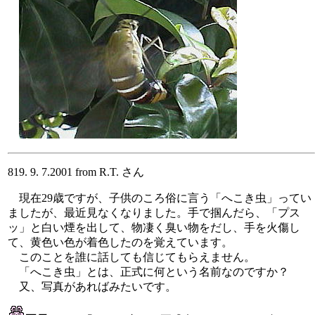
819. 9. 7.2001 from R.T. さん
現在29歳ですが、子供のころ俗に言う「へこき虫」ってい
ましたが、最近見なくなりました。手で掴んだら、「プス
ッ」と白い煙を出して、物凄く臭い物をだし、手を火傷し
て、黄色い色が着色したのを覚えています。
このことを誰に話しても信じてもらえません。
「へこき虫」とは、正式に何という名前なのですか？
又、写真があればみたいです。