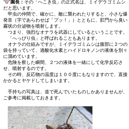
園長：
その「へこき虫」の正式名は、ミイデラゴミムシ
だと思います。
甲虫の仲間で、確かに、敵に襲われたりすると、小さな爆
発音（字であらわせば「プッ！」）とともに、肛門から臭い
霧状の分泌物を噴射します。
つまり、強烈なオナラを武器にしているということです。
「へっぴり虫」と呼ばれることもあります。
オナラの仕組みですが、ミイデラゴミムシは腹部に２つの
袋を持っていて、過酸化水素とハイドロキノンの液体を別々
に溜めています。
危険を察した瞬間、２つの液体を一緒にして化学反応さ
せ、噴射するのです。
その時、反応物の温度は１００度にもなりますので、直接
かかるとヤケドしてしまいます。
手持ちの写真は、道で死んでいたものしかありませんが、
ご参考に掲載しておきます。