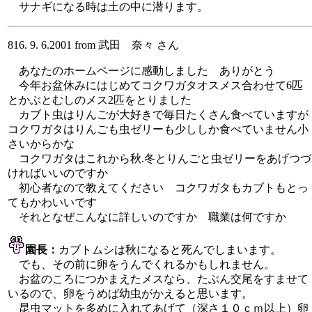
サナギになる時は土の中に潜ります。
816. 9. 6.2001 from 武田 奈々 さん
あなたのホームページに感動しました ありがとう
今年お盆休みにはじめてコクワガタオスメス合わせて6匹
とかぶとむしのメス2匹をとりました
カブト虫はりんごが大好きで毎日たくさん食べていますが
コクワガタはりんごも虫ゼリーも少ししか食べていません小
さいからかな
コクワガタはこれから秋.冬とりんごと虫ゼリーをあげつづ
ければいいのですか
初心者なので教えてください コクワガタもカブトもとっ
てもかわいいです
それとなぜこんなに詳しいのですか 職業は何ですか
園長：
カブトムシは秋になると死んでしまいます。
でも、その前に卵をうんでくれるかもしれません。
お盆のころにつかまえたメスなら、たぶん交尾をすませて
いるので、卵をうめば幼虫がかえると思います。
昆虫マットを多めに入れてあげて（深さ１０ｃｍ以上）卵