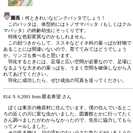
園長：
何ときれいなピンクバッタでしょう！
このバッタは、体型的にはトノサマバッタ（もしくはクル
マバッタ）の終齢幼虫にそっくりです。
特殊な色彩変異なのかもしれません。
この顔つきからして、ススキなどイネ科の葉っぱが好物で
あることには間違いないので、育ててみてはどうでしょう
か。リンゴも食べると思います。
羽化するときには、足場と広い空間が必要なので、足場に
なるような大きめの葉っぱを、うまく空間を確保しながら入
れてあげてください。
羽化に成功したら、ぜひ成虫の写真を送ってください。
814. 9. 6.2001 from 匿名希望 さん
ぼくは東京の檜原村に住んでいます。僕の住んでいるとこ
ろの近くの川に変な虫がいました。図書館とかに行ってたく
さん調べましたがわからなかったので、先生に協力してもら
ってメールしました。
その生き物は、川の流れのない小さな魚などがいるような