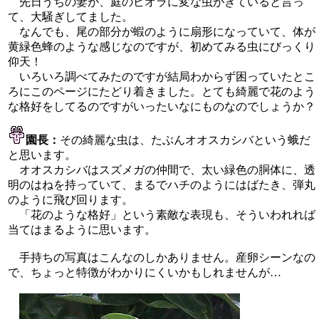
先日うちの妻が、庭のビオラに変な虫がきていると言っ
て、大騒ぎしてました。
なんでも、尾の部分が蝦のように扇形になっていて、体が
黄緑色蜂のような感じなのですが、初めてみる虫にびっくり
仰天！
いろいろ調べてみたのですが結局わからず困っていたとこ
ろにこのページにたどり着きました。とても綺麗で花のよう
な格好をしてるのですがいったいなにものなのでしょうか？
園長：
その綺麗な虫は、たぶんオオスカシバという蛾だ
と思います。
オオスカシバはスズメガの仲間で、太い緑色の胴体に、透
明のはねを持っていて、まるでハチのようにはばたき、弾丸
のように飛び回ります。
「花のような格好」という素敵な表現も、そういわれれば
当てはまるように思います。
手持ちの写真はこんなのしかありません。産卵シーンなの
で、ちょっと特徴がわかりにくいかもしれませんが…