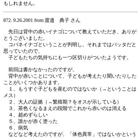
もしれません。
872. 9.26.2001 from 渡邉 典子 さん
先日は背中の赤いイナゴについて教えていただき、ありが
とうございました。
コバネイナゴということが判明し、それまではバッタだと
思っていたので、
子どもたちの気持ちにも一つ区切りがついたようです。
前回は書かなかったのですが、
背中が赤いことについて、子どもが考えたり聞いたりした
ことがいくつかあります。
１、もうすぐ子どもを産むのではないか（→ということは
メス）
２、大人の証拠（→繁殖期？をオスが示している）
３、茶色くなるまえの段階でこれから赤いのは消える
４、超めずらしい
５、誰かが赤く塗った
６、病気
などなど考えたのですが、「体色異常」ではないかという