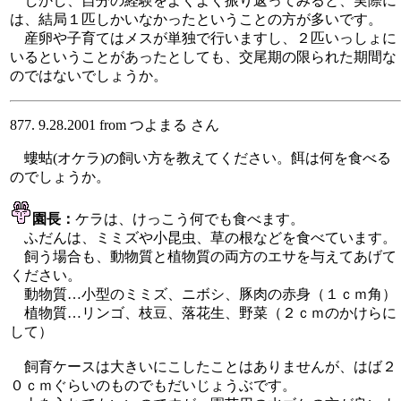
しかし、自分の経験をよくよく振り返ってみると、実際に
は、結局１匹しかいなかったということの方が多いです。
産卵や子育てはメスが単独で行いますし、２匹いっしょに
いるということがあったとしても、交尾期の限られた期間な
のではないでしょうか。
877. 9.28.2001 from つよまる さん
螻蛄(オケラ)の飼い方を教えてください。餌は何を食べる
のでしょうか。
園長：
ケラは、けっこう何でも食べます。
ふだんは、ミミズや小昆虫、草の根などを食べています。
飼う場合も、動物質と植物質の両方のエサを与えてあげて
ください。
動物質…小型のミミズ、ニボシ、豚肉の赤身（１ｃｍ角）
植物質…リンゴ、枝豆、落花生、野菜（２ｃｍのかけらに
して）
飼育ケースは大きいにこしたことはありませんが、はば２
０ｃｍぐらいのものでもだいじょうぶです。