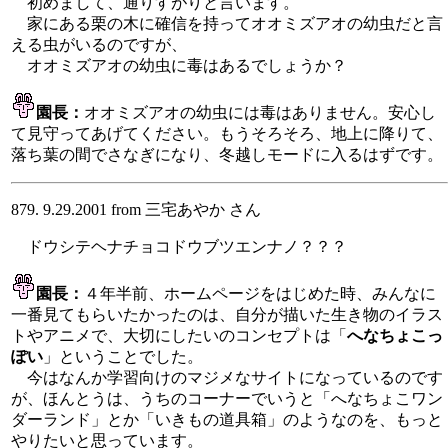
初めまして、通りすがりと言います。
家にある栗の木に確信を持ってオオミズアオの幼虫だと言
える虫がいるのですが、
オオミズアオの幼虫に毒はあるでしょうか？
園長：
オオミズアオの幼虫には毒はありません。安心し
て見守ってあげてください。もうそろそろ、地上に降りて、
落ち葉の間でさなぎになり、冬越しモードに入るはずです。
879. 9.29.2001 from 三宅あやか さん
ドウシテヘナチョコドウブツエンナノ？？？
園長：
４年半前、ホームページをはじめた時、みんなに
一番見てもらいたかったのは、自分が描いた生き物のイラス
トやアニメで、大切にしたいのコンセプトは「
へなちょこっ
ぽい
」ということでした。
今はなんか学習向けのマジメなサイトになっているのです
が、ほんとうは、うちのコーナーでいうと「へなちょこワン
ダーランド」とか「いきもの道具箱」のようなのを、もっと
やりたいと思っています。