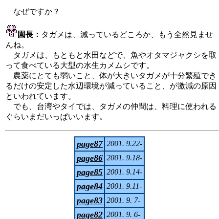
なぜですか？
園長：
タガメは、減っているどころか、もう全然見ませ
んね。
タガメは、もともと水田などで、魚やオタマジャクシを取
って食べている大型の水生カメムシです。
農薬にとても弱いこと、体が大きいタガメが十分繁殖でき
るだけの安定した水辺環境が減っていること、が激減の原因
といわれています。
でも、台湾やタイでは、タガメの仲間は、料理に使われる
ぐらいまだいっぱいいます。
page87
2001. 9.22-
page86
2001. 9.18-
page85
2001. 9.14-
page84
2001. 9.11-
page83
2001. 9. 7-
page82
2001. 9. 6-