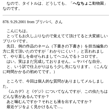
なので、タイトルは、どうしても、「
へなちょこ
動物園」
なのです。
878. 9.29.2001 from ブリパパ。さん
こんにちは。
とってもお久しぶりなので覚えてて頂けてると大変嬉しい
ブリパパです。
先日、例の作品のネーム（下書きの下書き）を担当編集の
方に見て頂いたのですが「わかりにくい！」と言われまし
て、やり直しを命ぜられましてヘコんでるトコロです。
はい。実はまだ完成しておりません。←ヤバイな自分。
と、いう訳で仕上がりはもう少し先になります。（こんな
に時間かかるの初めてです。）
ところで、今回は個人的な質問がありましてメルしまし
た。
《ムカデ》と《ゲジ》についてなんですが、この虫たちは
どんな害があるんですか？
あと噛むんですか？それとも液を出すんですか？
最近ゲジをよく見かけるんで…。