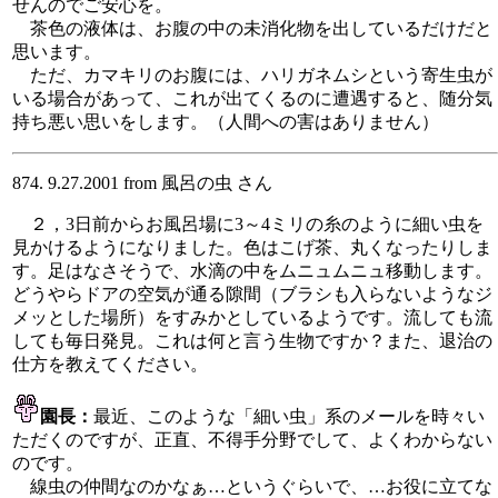
せんのでご安心を。
茶色の液体は、お腹の中の未消化物を出しているだけだと
思います。
ただ、カマキリのお腹には、ハリガネムシという寄生虫が
いる場合があって、これが出てくるのに遭遇すると、随分気
持ち悪い思いをします。（人間への害はありません）
874. 9.27.2001 from 風呂の虫 さん
２，3日前からお風呂場に3～4ミリの糸のように細い虫を
見かけるようになりました。色はこげ茶、丸くなったりしま
す。足はなさそうで、水滴の中をムニュムニュ移動します。
どうやらドアの空気が通る隙間（ブラシも入らないようなジ
メッとした場所）をすみかとしているようです。流しても流
しても毎日発見。これは何と言う生物ですか？また、退治の
仕方を教えてください。
園長：
最近、このような「細い虫」系のメールを時々い
ただくのですが、正直、不得手分野でして、よくわからない
のです。
線虫の仲間なのかなぁ…というぐらいで、…お役に立てな