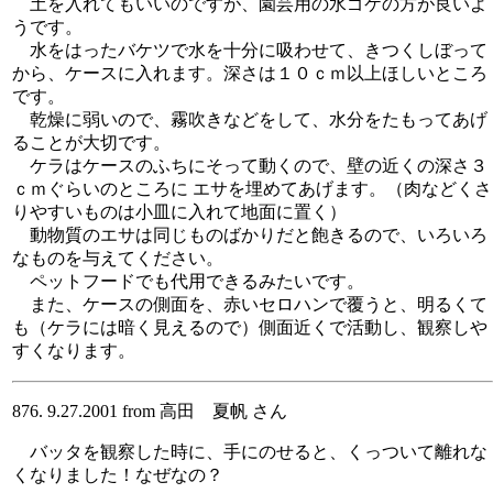
土を入れてもいいのですが、園芸用の水ゴケの方が良いよ
うです。
水をはったバケツで水を十分に吸わせて、きつくしぼって
から、ケースに入れます。深さは１０ｃｍ以上ほしいところ
です。
乾燥に弱いので、霧吹きなどをして、水分をたもってあげ
ることが大切です。
ケラはケースのふちにそって動くので、壁の近くの深さ３
ｃｍぐらいのところに エサを埋めてあげます。（肉などくさ
りやすいものは小皿に入れて地面に置く）
動物質のエサは同じものばかりだと飽きるので、いろいろ
なものを与えてください。
ペットフードでも代用できるみたいです。
また、ケースの側面を、赤いセロハンで覆うと、明るくて
も（ケラには暗く見えるので）側面近くで活動し、観察しや
すくなります。
876. 9.27.2001 from 高田 夏帆 さん
バッタを観察した時に、手にのせると、くっついて離れな
くなりました！なぜなの？