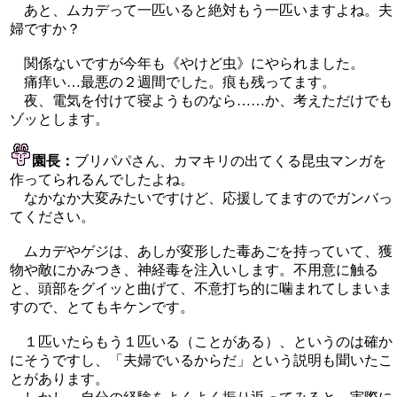
あと、ムカデって一匹いると絶対もう一匹いますよね。夫
婦ですか？
関係ないですが今年も《やけど虫》にやられました。
痛痒い…最悪の２週間でした。痕も残ってます。
夜、電気を付けて寝ようものなら……か、考えただけでも
ゾッとします。
園長：
ブリパパさん、カマキリの出てくる昆虫マンガを
作ってられるんでしたよね。
なかなか大変みたいですけど、応援してますのでガンバっ
てください。
ムカデやゲジは、あしが変形した毒あごを持っていて、獲
物や敵にかみつき、神経毒を注入いします。不用意に触る
と、頭部をグイッと曲げて、不意打ち的に噛まれてしまいま
すので、とてもキケンです。
１匹いたらもう１匹いる（ことがある）、というのは確か
にそうですし、「夫婦でいるからだ」という説明も聞いたこ
とがあります。