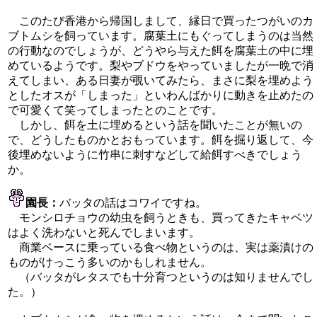
このたび香港から帰国しまして、縁日で買ったつがいのカ
ブトムシを飼っています。腐葉土にもぐってしまうのは当然
の行動なのでしょうが、どうやら与えた餌を腐葉土の中に埋
めているようです。梨やブドウをやっていましたが一晩で消
えてしまい、ある日妻が覗いてみたら、まさに梨を埋めよう
としたオスが「しまった」といわんばかりに動きを止めたの
で可愛くて笑ってしまったとのことです。
しかし、餌を土に埋めるという話を聞いたことが無いの
で、どうしたものかとおもっています。餌を掘り返して、今
後埋めないように竹串に刺すなどして給餌すべきでしょう
か。
園長：
バッタの話はコワイですね。
モンシロチョウの幼虫を飼うときも、買ってきたキャベツ
はよく洗わないと死んでしまいます。
商業ベースに乗っている食べ物というのは、実は薬漬けの
ものがけっこう多いのかもしれません。
（バッタがレタスでも十分育つというのは知りませんでし
た。）