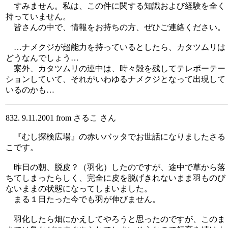
すみません。私は、この件に関する知識および経験を全く
持っていません。
皆さんの中で、情報をお持ちの方、ぜひご連絡ください。
…ナメクジが超能力を持っているとしたら、カタツムリは
どうなんでしょう…
案外、カタツムリの連中は、時々殻を残してテレポーテー
ションしていて、それがいわゆるナメクジとなって出現して
いるのかも…
832. 9.11.2001 from さるこ さん
『むし探検広場』の赤いバッタでお世話になりましたさる
こです。
昨日の朝、脱皮？（羽化）したのですが、途中で草から落
ちてしまったらしく、完全に皮を脱げきれないまま羽ものび
ないままの状態になってしまいました。
まる１日たった今でも羽が伸びません。
羽化したら畑にかえしてやろうと思ったのですが、このま