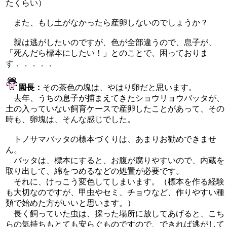
たくらい）
また、もし土がなかったら産卵しないのでしょうか？
親は逃がしたいのですが、色が全部違うので、息子が、
「死んだら標本にしたい！」とのことで、困っておりま
す．．．．．
園長：
その茶色の塊は、やはり卵だと思います。
去年、うちの息子が捕まえてきたショウリョウバッタが、
土の入っていない飼育ケースで産卵したことがあって、その
時も、卵塊は、そんな感じでした。
トノサマバッタの標本づくりは、あまりお勧めできませ
ん。
バッタは、標本にすると、お腹が腐りやすいので、内蔵を
取り出して、綿をつめるなどの処置が必要です。
それに、けっこう変色してしまいます。（標本を作る経験
も大切なのですが、甲虫やセミ、チョウなど、作りやすい種
類で始めた方がいいと思います。）
長く飼っていた虫は、採った場所に放してあげると、こち
らの気持ちもとても安らぐものですので、できれば逃がして