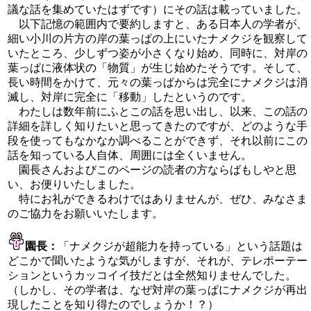
議な話を集めていたはずです）にその話は載っていました。
以下記憶の範囲内で要約しますと、ある日本人の学者が、
細い小川の片方の岸の葉っぱの上にいたナメクジを観察して
いたところ、少しずつ姿が小さくなり始め、同時に、対岸の
葉っぱに液体状の「物質」が生じ始めたそうです。そして、
長い時間をかけて、元々の葉っぱからは完全にナメクジは消
滅し、対岸に完全に「移動」したというのです。
わたしは数年前にふとこの話を思い出し、以来、この話の
詳細を詳しく知りたいと思ってきたのですが、どのような手
段を使ってもなかなか調べることができず、それ以前にこの
話を知っている人自体、周囲には全くいません。
園長さんおよびこのページの読者の方ならばもしやと思
い、お便りいたしました。
特にお礼ができるわけではありませんが、ぜひ、みなさま
のご協力をお願いいたします。
園長：
「ナメクジが超能力を持っている」という話題は
どこかで聞いたような気がしますが、それが、テレポーテー
ションというカッコイイ技だとは全然知りませんでした。
（しかし、その学者は、なぜ対岸の葉っぱにナメクジが再出
現したことを知り得たのでしょうか！？）