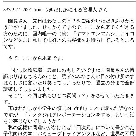
833. 9.11.2001 from つきだしあにまる管理人 さん
園長さん、先日はわたしのＨＰをご紹介いただきありがと
うございました。せっかくですので、ここから来てくださる
方のために、国内唯一の（笑）「ヤマトエンマムシ」アイコ
ンなどをご用意して虫好きのお客様をお待ちしているところ
です。
さて、ここから本題です。
「むし探検広場」最高におもしろいですね！園長さんの博
識ぶりはもちろんのこと、読者のみなさんの目の付け所のす
ばらしさに驚いたり笑ってしまったりで、過去の分まで全部
読破してしまいました。
そこで、今回は私もひとつ質問（？）をさせていただきま
す。
実はわたしが小学生の頃（24,5年前）に本で読んだ話なの
ですが、「ナメクジはテレポーテーションをする」という話
をご存じないでしょうか？
私の記憶に間違いがなければ「四次元」について書かれた
子供向けの本（バミューダトライアングルなど、世界の不思