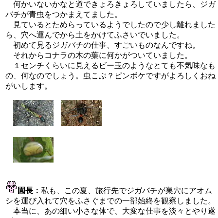
何かいないかなと道できょろきょろしていましたら、ジガ
バチが青虫をつかまえてました。
見ているとためらっているようでしたので少し離れました
ら、穴へ運んでから土をかけてふさいでいました。
初めて見るジガバチの仕事、すごいものなんですね。
それからコナラの木の葉に何かがついていました。
１センチくらいに見えるビー玉のようなとても不気味なも
の、何なのでしょう。虫こぶ？ピンボケですがよろしくおね
がいします。
園長：
私も、この夏、旅行先でジガバチが巣穴にアオム
シを運び入れて穴をふさぐまでの一部始終を観察しました。
本当に、あの細い小さな体で、大変な仕事を淡々とやり遂