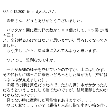
835. 9.12.2001 from えれん さん
園長さん、どうもありがとうございました。
バッタが１回に産む卵の数が１００個として、×５回に×雌
４匹！
と、全部孵るわけではないと思いますが、恐ろしくなってき
ました。
もう少ししたら、冷蔵庫に入れてみようと思います。
ついでに、質問なのですが、
一匹が産卵の様子を見せていたのですが、土には行かず、
その代わりに端っこに茶色いどろっとした塊があり（中には
つぶつぶが見えました）、
図鑑では卵は黄色だったので、たぶん糞に水がかかったん
だろうということにして捨てたのですが、結局産卵したのか
わからないのです。
見てない時に産卵した可能性もありますが．．．
やはり糞でしょうか？（親指と人差し指で小さい輪を作っ