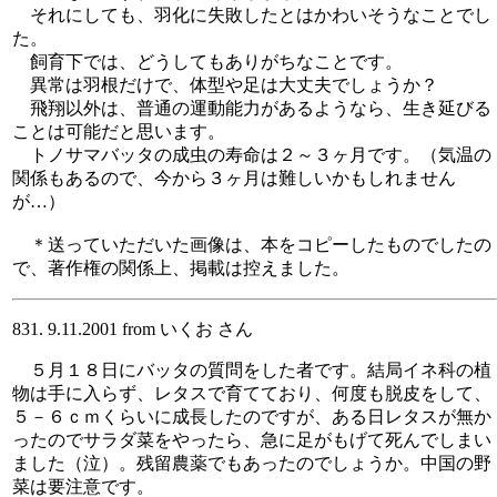
それにしても、羽化に失敗したとはかわいそうなことでし
た。
飼育下では、どうしてもありがちなことです。
異常は羽根だけで、体型や足は大丈夫でしょうか？
飛翔以外は、普通の運動能力があるようなら、生き延びる
ことは可能だと思います。
トノサマバッタの成虫の寿命は２～３ヶ月です。（気温の
関係もあるので、今から３ヶ月は難しいかもしれません
が…）
＊送っていただいた画像は、本をコピーしたものでしたの
で、著作権の関係上、掲載は控えました。
831. 9.11.2001 from いくお さん
５月１８日にバッタの質問をした者です。結局イネ科の植
物は手に入らず、レタスで育てており、何度も脱皮をして、
５－６ｃｍくらいに成長したのですが、ある日レタスが無か
ったのでサラダ菜をやったら、急に足がもげて死んでしまい
ました（泣）。残留農薬でもあったのでしょうか。中国の野
菜は要注意です。