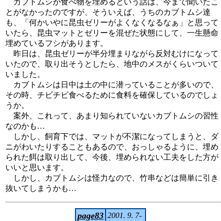
カブトムシが食べ物を埋めるという話は、今まで聞いたこ
とがなかったのですが、そういえば、うちのカブトムシ達
も、「何かいやに昆虫ゼリーがよくなくなるなぁ」と思って
いたら、昆虫マットとゼリーを混ぜた状態にして、一生懸命
埋めているフシがあります。
昨日は、昆虫ゼリーが半分埋まりながら反対むけになって
いたので、取り出そうとしたら、地中のメスがくらいついて
いました。
カブトムシは日中は土の中に潜っていることが多いので、
その時、チビチビ食べるために食料を確保しているのでしょ
うか。
案外、これって、あまり知られていないカブトムシの習性
なのかも…
しかし、飼育下では、マットが不潔になってしまうと、ダ
ニがわいたりすることもあるので、おっしゃるように、埋め
られた餌は取り出して、今後、埋められない工夫をした方が
いいと思います。
しかし、カブトムシは怪力なので、竹串などは簡単に引き
抜いてしまうかも…
page83
2001. 9. 7-