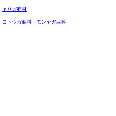
キリガ亜科
ヨトウガ亜科・モンヤガ亜科