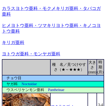
カラスヨトウ亜科・モクメキリガ亜科・タバコガ
亜科
ヒメヨトウ亜科・ツマキリヨトウ亜科・キノコヨ
トウ亜科
キリガ亜科
ヨトウガ亜科・モンヤガ亜科
時
大き
種 名／見つけやす
期
さ
さ（★～★★★）
(mm)
(月)
チョウ目
ヤガ科
Noctuidae
ウスベリケンモン亜科
Pantheinae
3-4