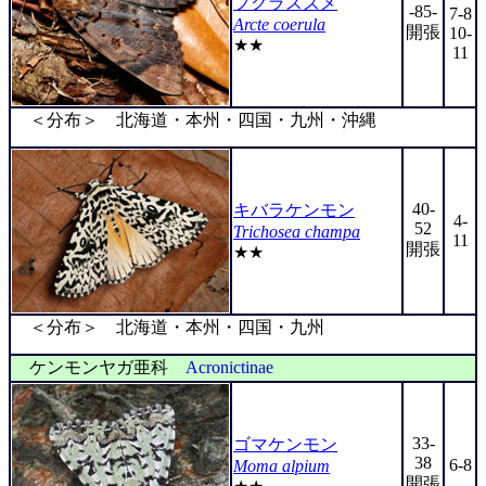
フクラスズメ
-85-
7-8
Arcte coerula
開張
10-
★★
11
＜分布＞ 北海道・本州・四国・九州・沖縄
40-
キバラケンモン
4-
52
Trichosea champa
11
開張
★★
＜分布＞ 北海道・本州・四国・九州
ケンモンヤガ亜科
Acronictinae
33-
ゴマケンモン
38
6-8
Moma alpium
開張