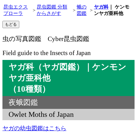
昆虫エクス
昆虫図鑑 分類
蛾の
ヤガ科
｜ ケンモ
>
>
>
プローラ
からさがす
図鑑
ンヤガ亜科他
虫の写真図鑑 Cyber昆虫図鑑
Field guide to the Insects of Japan
ヤガ科（ヤガ図鑑）｜ケンモン
ヤガ亜科他
（10種類）
夜蛾図鑑
Owlet Moths of Japan
ヤガの幼虫図鑑はこちら