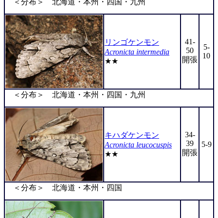
＜分布＞ 北海道・本州・四国・九州
41-
リンゴケンモン
5-
50
Acronicta intermedia
10
開張
★★
＜分布＞ 北海道・本州・四国・九州
34-
キハダケンモン
39
5-9
Acronicta leucocuspis
開張
★★
＜分布＞ 北海道・本州・四国