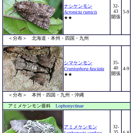
32-
ナシケンモン
43
5-9
Acronicta rumicis
開張
★★
＜分布＞ 北海道・本州・四国・九州
35-
シマケンモン
40
4-9
Craniophora fasciata
開張
★★
＜分布＞ 本州・四国・九州・沖縄
アミメケンモン亜科
Lophonyctinae
32-
アミメケンモン
35
6-8
Lophonycta confusa