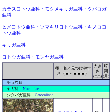
カラスヨトウ亜科・モクメキリガ亜科・タバコガ
亜科
ヒメヨトウ亜科・ツマキリヨトウ亜科・キノコヨ
トウ亜科
キリガ亜科
ヨトウガ亜科・モンヤガ亜科
時
大き
種 名／見つけやす
期
さ
さ（★～★★★）
(mm)
(月)
チョウ目
ヤガ科
Noctuidae
シタバガ亜科
Catocalinae