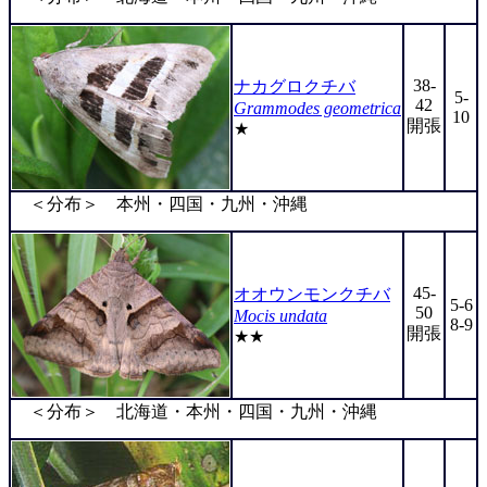
38-
ナカグロクチバ
5-
42
Grammodes geometrica
10
開張
★
＜分布＞ 本州・四国・九州・沖縄
45-
オオウンモンクチバ
5-6
50
Mocis undata
8-9
開張
★★
＜分布＞ 北海道・本州・四国・九州・沖縄