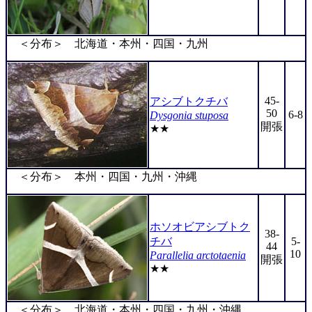
＜分布＞ 北海道・本州・四国・九州
45-
アシブトクチバ
50
6-8
Dysgonia stuposa
開張
★★
＜分布＞ 本州・四国・九州・沖縄
ホソオビアシブトク
38-
チバ
5-
44
10
Parallelia arctotaenia
開張
★★
＜分布＞ 北海道・本州・四国・九州・沖縄