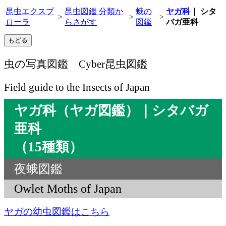
昆虫エクスプ
昆虫図鑑 分類か
蛾の
ヤガ科
｜ シタ
>
>
>
ローラ
らさがす
図鑑
バガ亜科
虫の写真図鑑 Cyber昆虫図鑑
Field guide to the Insects of Japan
ヤガ科（ヤガ図鑑）｜シタバガ
亜科
（15種類）
夜蛾図鑑
Owlet Moths of Japan
ヤガの幼虫図鑑はこちら