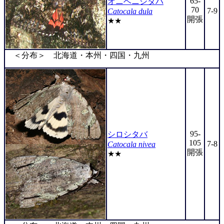
65-
オニベニシタバ
70
7-9
Catocala dula
開張
★★
＜分布＞ 北海道・本州・四国・九州
95-
シロシタバ
105
7-8
Catocala nivea
開張
★★