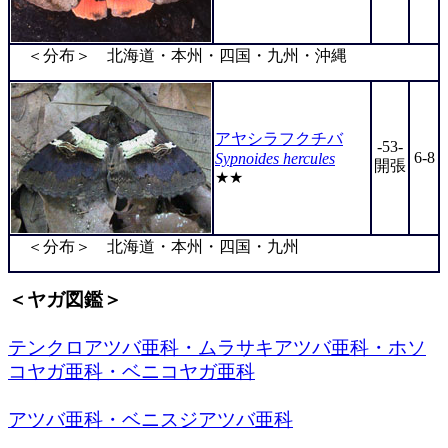
＜分布＞ 北海道・本州・四国・九州・沖縄
アヤシラフクチバ
-53-
6-8
Sypnoides hercules
開張
★★
＜分布＞ 北海道・本州・四国・九州
＜ヤガ図鑑＞
テンクロアツバ亜科・ムラサキアツバ亜科・ホソ
コヤガ亜科・ベニコヤガ亜科
アツバ亜科・ベニスジアツバ亜科