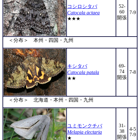
52-
コシロシタバ
60
7-9
Catocala actaea
開張
★★★
＜分布＞ 本州・四国・九州
69-
キシタバ
74
7-8
Catocala patala
開張
★★
＜分布＞ 北海道・本州・四国・九州
31-
ユミモンクチバ
4-5
38
Melapia electaria
7-9
開張
★