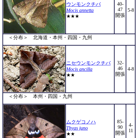
40-
ウンモンクチバ
47
5-8
Mocis annetta
開張
★★★
＜分布＞ 北海道・本州・四国・九州
32-
ニセウンモンクチバ
46
4-8
Mocis ancilla
開張
★★
＜分布＞ 本州・四国・九州
85-
ムクゲコノハ
4-
90
Thyas juno
11
開張
★★