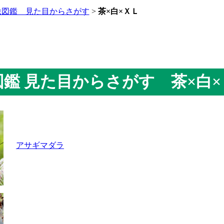
虫図鑑 見た目からさがす
>
茶×白×ＸＬ
虫図鑑 見た目からさがす 茶×白
アサギマダラ