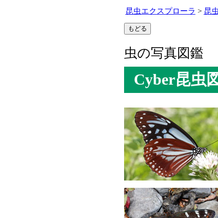
昆虫エクスプローラ
>
昆
虫の写真図鑑
Cyber昆