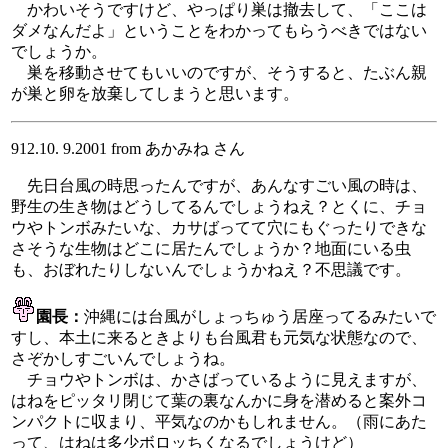
かわいそうですけど、やっぱり巣は撤去して、「ここは
ダメなんだよ」ということをわかってもらうべきではない
でしょうか。
巣を移動させてもいいのですが、そうすると、たぶん親
が巣と卵を放棄してしまうと思います。
912.10. 9.2001 from あかみね さん
先日台風の時思ったんですが、あんなすごい風の時は、
野生の生き物はどうしてるんでしょうねえ？とくに、チョ
ウやトンボみたいな、カサばってて穴にもぐったりできな
さそうな生物はどこに居たんでしょうか？地面にいる虫
も、おぼれたりしないんでしょうかねえ？不思議です。
園長：
沖縄には台風がしょっちゅう居座ってるみたいで
すし、本土に来るときよりも台風君も元気な状態なので、
さぞかしすごいんでしょうね。
チョウやトンボは、かさばっているように見えますが、
はねをピッタリ閉じて葉の裏なんかに身を潜めると案外コ
ンパクトに収まり、平気なのかもしれません。（雨にあた
って、はねは多少ボロッちくなるでしょうけど）