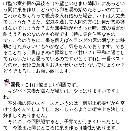
げ型の室外機の真後ろ（外壁とのせまい隙間）にあっとい
う間に巣を作り、どうやら卵を暖め始めたらしいのです。
これから寒くなって暖房を入れ始めた場合、ハトは大丈夫
でしょうか？また、空気を通して人間の方には何か悪影響
はないでしょうか？また無事雛がかえった時、糞の被害が
耐えうるものなのかも心配です〈特に集合住宅なもの
で）。今のうちに、巣を例えばベランダの床の隅などに移
動させた方がいいものかなど、気をもんでおります。でき
ることなら、糞はまめに掃除して〈甘い？）平和に過ごし
てもらいたいと思っているのですがどうすれば一番ベスト
なのか、ぜひご意見をおきかせいただけないでしょうか？
どうぞよろしくお願い致します。
園長：
これは悩ましい問題です。
キジバト夫妻が選んだ場所は、やっぱりまずいですよ
ね。
室外機の裏のスペースというのは、機能上必要だから空
けてあるんでしょうし、おっしゃるように衛生上も決して
好ましくありません。
それに、今回黙認すると、子育てがうまくいったとし
て、今後また同じところに巣を作る可能性があります。