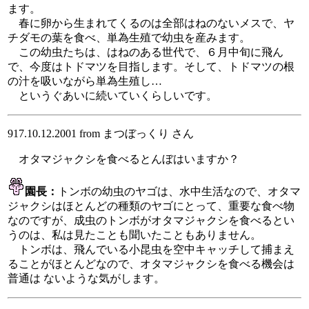
ます。
春に卵から生まれてくるのは全部はねのないメスで、ヤ
チダモの葉を食べ、単為生殖で幼虫を産みます。
この幼虫たちは、はねのある世代で、６月中旬に飛ん
で、今度はトドマツを目指します。そして、トドマツの根
の汁を吸いながら単為生殖し…
というぐあいに続いていくらしいです。
917.10.12.2001 from まつぼっくり さん
オタマジャクシを食べるとんぼはいますか？
園長：
トンボの幼虫のヤゴは、水中生活なので、オタマ
ジャクシはほとんどの種類のヤゴにとって、重要な食べ物
なのですが、成虫のトンボがオタマジャクシを食べるとい
うのは、私は見たことも聞いたこともありません。
トンボは、飛んでいる小昆虫を空中キャッチして捕まえ
ることがほとんどなので、オタマジャクシを食べる機会は
普通は ないような気がします。