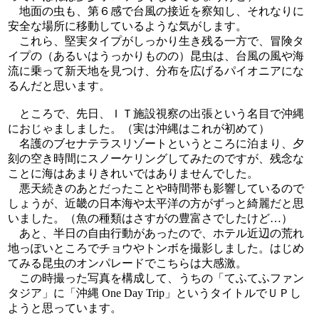
地面の虫も、第６感で台風の接近を察知し、それなりに
安全な場所に移動しているような気がします。
これら、堅実タイプがしっかり生き残る一方で、冒険タ
イプの（あるいはうっかりものの）昆虫は、台風の風や海
流に乗って新天地を見つけ、分布を広げるパイオニアにな
るんだと思います。
ところで、先日、ＩＴ施設視察の出張という名目で沖縄
におじゃましました。（実は沖縄はこれが初めて）
名護のブセナテラスリゾートというところに泊まり、夕
刻の空き時間にスノーケリングしてみたのですが、残念な
ことに海はあまりきれいではありませんでした。
悪天続きのあとだったことや時間帯も影響しているので
しょうが、近畿の日本海や太平洋の方がずっと綺麗だと思
いました。（魚の種類はさすがの豊富さでしたけど…）
あと、半日の自由行動があったので、ホテル近辺の荒れ
地っぽいところでチョウやトンボを撮影しました。はじめ
てみる昆虫のオンパレードでこちらは大感激。
この時撮った写真を構成して、うちの「てふてふファン
タジア」に「沖縄 One Day Trip」というタイトルでＵＰし
ようと思っています。