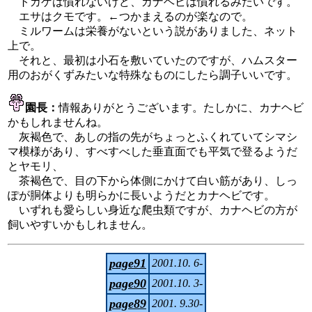
トカゲは慣れないけど、カナヘビは慣れるみたいです。
エサはクモです。←つかまえるのが楽なので。
ミルワームは栄養がないという説がありました、ネット
上で。
それと、最初は小石を敷いていたのですが、ハムスター
用のおがくずみたいな特殊なものにしたら調子いいです。
園長：
情報ありがとうございます。たしかに、カナヘビ
かもしれませんね。
灰褐色で、あしの指の先がちょっとふくれていてシマシ
マ模様があり、すべすべした垂直面でも平気で登るようだ
とヤモリ、
茶褐色で、目の下から体側にかけて白い筋があり、しっ
ぽが胴体よりも明らかに長いようだとカナヘビです。
いずれも愛らしい身近な爬虫類ですが、カナヘビの方が
飼いやすいかもしれません。
page91
2001.10. 6-
page90
2001.10. 3-
page89
2001. 9.30-