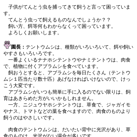
子供がてんとう虫を捕ってきて飼うと言って困っていま
す。
てんとう虫って飼えるものなんでしょうか？？
飼い方、餌等何もわからなくって困っています。
よろしくお願いします。
園長：
テントウムシは、種類がいろいろいて、餌や飼い
やすさもいろいろです。
一番よくいるナナホシテントウやナミテントウは、肉食
で、植物に付くアブラムシを食べています。
飼おうとすると、アブラムシを毎日たくさん（テントウ
ムシ１匹当たり数十匹）あげなければいけないので、けっ
こう大変です。
アブラムシがいつも簡単に手に入るのでない限りは、飼
育はあきらめた方がいいかもしれません。
一方、ニジュウヤホシテントウは、草食で、ジャガイモ
やナス、トマトなどの葉を食べますので、肉食のものより
飼うのはやさしいです。
肉食のテントウムシは、だいたい背中に光沢があり、草
食のものは、光沢がない場合が多いです。