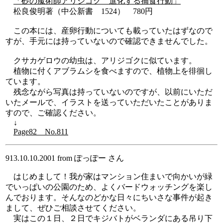
「砂の魔術師アリジゴク 進化する捕食行動」
松良俊明著（中公新書 1524） 780円
この本には、産卵行動についても載っていたはずなので
すが、手元には持っていないので確認できませんでした。
クサカゲロウの幼虫は、アリジゴクに似ています。
植物に付くアブラムシを食べますので、植物上を徘徊し
ています。
残念ながら写真は持っていないのですが、以前にいただ
いたメールで、イラストを送っていただいたことがありま
すので、ご確認ください。
↓
Page82 No.811
913.10.10.2001 from ぽっぽー さん
はじめまして！我が家はマンション住まいで向かいが緑
でいっぱいの公園のため、よくバードウォッチングを楽し
んでおります。そんなのどかな日々にちいさな事件が起き
まして、ぜひご相談させてください。
実はこの１日、２日でキジバトがベランダにある吊り下