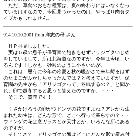
ただ、草食のおもな種類は、夏の終わりにはいなくなっ
ているはずなので、今回見つかったのは、やっぱり肉食タ
イプかもしれません。
914.10.10.2001 from 洋志の母 さん
ＨＰ拝見しました。
実は５歳の息子が保育園で飽きもせずアリジゴクいじめ
をしていまして、所は北海道なのですが、今年は今頃、い
るんです！しかも、砂粒のように小さいのが。
これは、思うに今年の冷夏と秋の暖かさで来年孵るはず
のたまごがふかしちゃったんでは？と考えていますが、保
育園の先生から「アリジゴクって、冬眠するの？」と聞か
れ、卵で越冬すると思うと答えたのですが、・・・
そこで、質問です！
くさかげろうの卵がウドンゲの花ですよね？アレから生
まれた幼生は、どんな形で、どこへ行って暮らすの？・・
ウドンゲの花は窓ガラスとか天井とか、いろんな所にある
のですが。
そしてさて、アリジゴクの卵はどこにどんな形で産み付