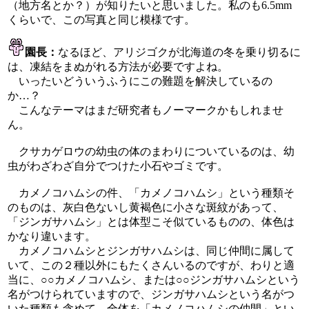
（地方名とか？）が知りたいと思いました。私のも6.5mm
くらいで、この写真と同じ模様です。
園長：
なるほど、アリジゴクが北海道の冬を乗り切るに
は、凍結をまぬがれる方法が必要ですよね。
いったいどういうふうにこの難題を解決しているの
か…？
こんなテーマはまだ研究者もノーマークかもしれませ
ん。
クサカゲロウの幼虫の体のまわりについているのは、幼
虫がわざわざ自分でつけた小石やゴミです。
カメノコハムシの件、「カメノコハムシ」という種類そ
のものは、灰白色ないし黄褐色に小さな斑紋があって、
「ジンガサハムシ」とは体型こそ似ているものの、体色は
かなり違います。
カメノコハムシとジンガサハムシは、同じ仲間に属して
いて、この２種以外にもたくさんいるのですが、わりと適
当に、○○カメノコハムシ、または○○ジンガサハムシという
名がつけられていますので、ジンガサハムシという名がつ
いた種類も含めて、全体を「カメノコハムシの仲間」とい