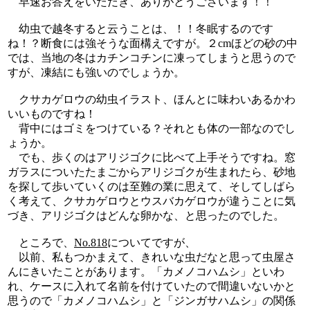
早速お答えをいただき、ありがとうございます！！
幼虫で越冬すると云うことは、！！冬眠するのです
ね！？断食には強そうな面構えですが。２cmほどの砂の中
では、当地の冬はカチンコチンに凍ってしまうと思うので
すが、凍結にも強いのでしょうか。
クサカゲロウの幼虫イラスト、ほんとに味わいあるかわ
いいものですね！
背中にはゴミをつけている？それとも体の一部なのでし
ょうか。
でも、歩くのはアリジゴクに比べて上手そうですね。窓
ガラスについたたまごからアリジゴクが生まれたら、砂地
を探して歩いていくのは至難の業に思えて、そしてしばら
く考えて、クサカゲロウとウスバカゲロウが違うことに気
づき、アリジゴクはどんな卵かな、と思ったのでした。
ところで、
No.818
についてですが、
以前、私もつかまえて、きれいな虫だなと思って虫屋さ
んにきいたことがあります。「カメノコハムシ」といわ
れ、ケースに入れて名前を付けていたので間違いないかと
思うので「カメノコハムシ」と「ジンガサハムシ」の関係