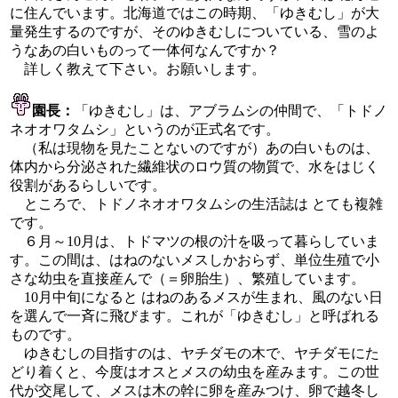
に住んでいます。北海道ではこの時期、「ゆきむし」が大
量発生するのですが、そのゆきむしについている、雪のよ
うなあの白いものって一体何なんですか？
詳しく教えて下さい。お願いします。
園長：
「ゆきむし」は、アブラムシの仲間で、「トドノ
ネオオワタムシ」というのが正式名です。
（私は現物を見たことないのですが）あの白いものは、
体内から分泌された繊維状のロウ質の物質で、水をはじく
役割があるらしいです。
ところで、トドノネオオワタムシの生活誌は とても複雑
です。
６月～10月は、トドマツの根の汁を吸って暮らしていま
す。この間は、はねのないメスしかおらず、単位生殖で小
さな幼虫を直接産んで（＝卵胎生）、繁殖しています。
10月中旬になると はねのあるメスが生まれ、風のない日
を選んで一斉に飛びます。これが「ゆきむし」と呼ばれる
ものです。
ゆきむしの目指すのは、ヤチダモの木で、ヤチダモにた
どり着くと、今度はオスとメスの幼虫を産みます。この世
代が交尾して、メスは木の幹に卵を産みつけ、卵で越冬し