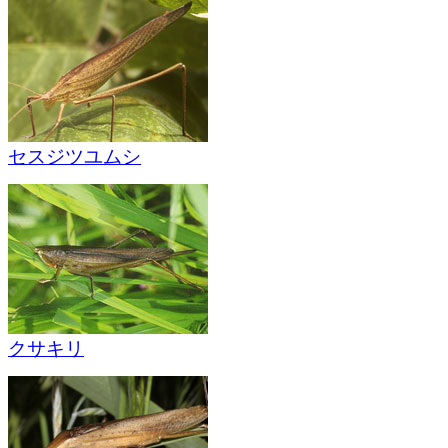
セスジツユムシ
クサキリ