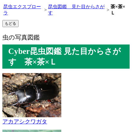
昆虫エクスプロー
昆虫図鑑 見た目からさが
茶×茶×
>
>
ラ
す
Ｌ
虫の写真図鑑
Cyber昆虫図鑑 見た目からさが
す 茶×茶×Ｌ
アカアシクワガタ