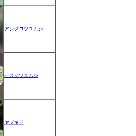
アシグロツユムシ
セスジツユムシ
ヤブキリ