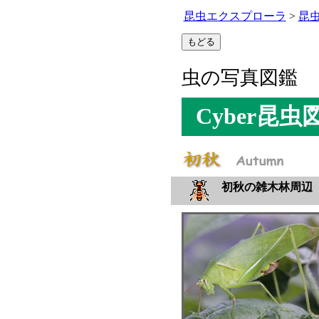
昆虫エクスプローラ
>
昆
虫の写真図鑑
Cyber昆
初秋の雑木林周辺