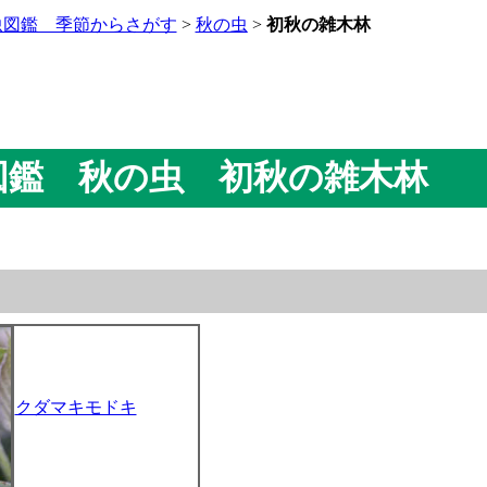
虫図鑑 季節からさがす
>
秋の虫
>
初秋の雑木林
虫図鑑 秋の虫 初秋の雑木林
クダマキモドキ