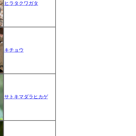
ヒラタクワガタ
キチョウ
サトキマダラヒカゲ