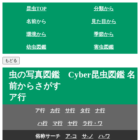
昆虫TOP
分類から
名前から
見た目から
環境から
季節から
幼虫図鑑
害虫図鑑
虫の写真図鑑 Cyber昆虫図鑑 名
前からさがす
ア行
ア行
カ行
サ行
タ行
ナ行
ハ行
マ行
ヤ行
ラ行・ワ
俗称サーチ
ア-コ
サ-ノ
ハ-ワ